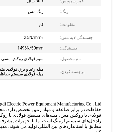
عمر سرویس:
> 30 سال
رنگ:
رنگ مس
مقاومت:
کم
چسبندگی لایه مس:
≥2.5N/mm
چسبندگی:
1496N/50mm
نام محصول:
سیم فولادی روکش مسی
میله رعد و برق فولادی م
برجسته کردن:
میله فولادی سیستم حفاظت
حفاظت در برابر صاعقه و مواد زمین تخصص دارد. محص
فولادی با روکش مس، میله‌های مسطح فولادی با روک
راه‌حل‌های سیستم ارتینگ است. ما با تجهیزات پیشرف
کند.