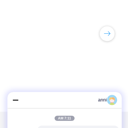
anni
7:11 AM