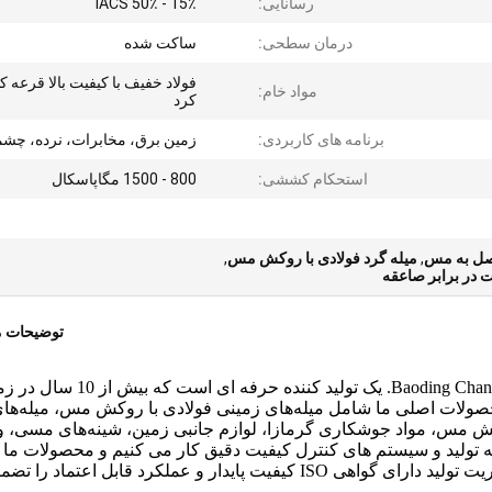
رسانایی:
15٪ - 50٪ IACS
درمان سطحی:
ساکت شده
فولاد خفیف با کیفیت بالا قرعه 
مواد خام:
کرد
برنامه های کاربردی:
زمین برق، مخابرات، نرده، چشم
استحکام کششی:
800 - 1500 مگاپاسکال
تصل به مس
,
میله گرد فولادی با روکش مس
,
 در برابر صاعقه
توضیحات 
Baoding Changdi Electric Power Equipment Manufacturing Co., Ltd. یک تولید کننده حرفه ای ا
ولات اصلی ما شامل میله‌های زمینی فولادی با روکش مس، میله‌های
ش مس، مواد جوشکاری گرمازا، لوازم جانبی زمین، شینه‌های مسی، و
ته تولید و سیستم های کنترل کیفیت دقیق کار می کنیم و محصولات ما
مطابق با استانداردهای بین المللی تولید می شوند. مدیریت تولید دارای گواهی ISO کیفیت پایدار و عملکرد قابل اع