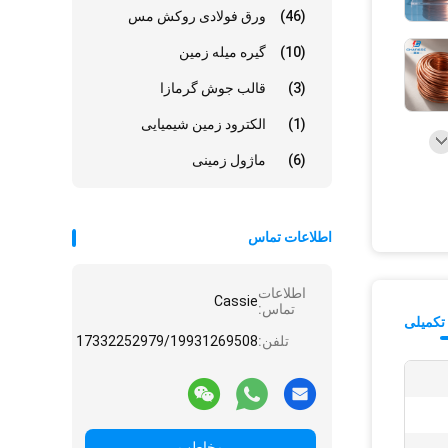
(46)
ورق فولادی روکش مس
(10)
گیره میله زمین
(3)
قالب جوش گرمازا
(1)
الکترود زمین شیمیایی
(6)
ماژول زمینی
اطلاعات تماس
اطلاعات
Cassie
تماس:
تکمیلی
تلفن:
17332252979/19931269508
مخاطب