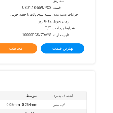
سفارش:
قیمت:
USD1.18-559/PCS
جزئیات بسته بندی:
بسته بندی پالت یا جعبه چوبی
زمان تحویل:
8-12 روز
شرایط پرداخت:
T/T
قابلیت ارائه:
10000PCS/7DAYS
بهترین قیمت
مخاطب
انعطاف پذیری:
متوسط
لایه مس:
0.05mm- 0.254mm