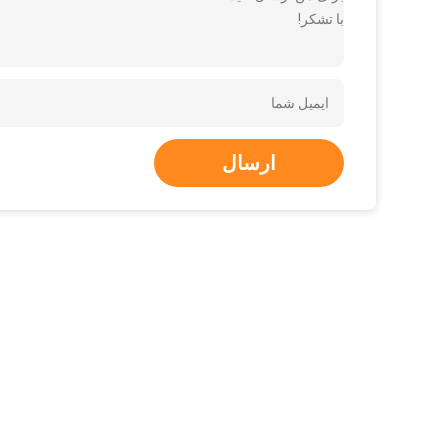
با تشکر!
ارسال