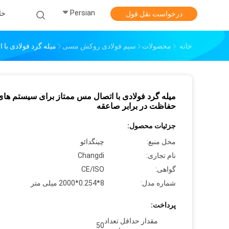
Persian
خا
درخواست نقل قول
خانه
محصولات
سیم فولادی روکش مسی
میله گرد فولادی با
میله گرد فولادی با اتصال مس ممتاز برای سیستم های
حفاظت در برابر صاعقه
جزئیات محصول:
محل منبع:
چینگدائو
نام تجاری:
Changdi
گواهی:
CE/ISO
شماره مدل:
8*0.254*2000 میلی متر
پرداخت:
مقدار حداقل تعداد
50