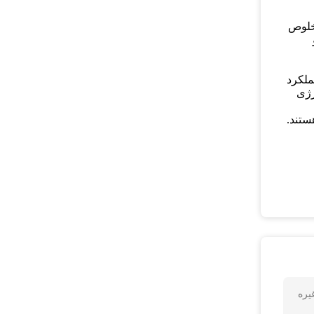
 خلوص
ملکرد
رژی
یره