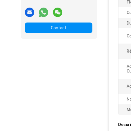
Fl
Co
Du
Contact
Co
Ré
A
Cu
Ad
No
Me
Descri