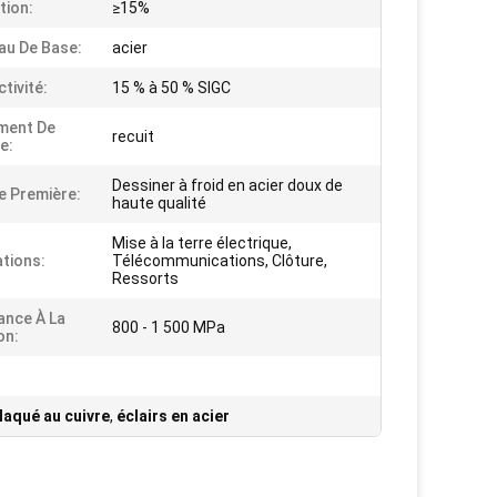
tion:
≥15%
au De Base:
acier
tivité:
15 % à 50 % SIGC
ment De
recuit
e:
Dessiner à froid en acier doux de
e Première:
haute qualité
Mise à la terre électrique,
ations:
Télécommunications, Clôture,
Ressorts
ance À La
800 - 1 500 MPa
on:
plaqué au cuivre
,
éclairs en acier