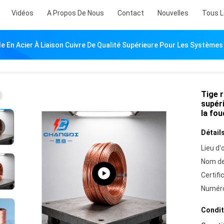
Vidéos
A Propos De Nous
Contact
Nouvelles
Tous L
e En Acier À Liaison Cuivre De Qualité Supérieure Pour Les Système
Tige r
supér
la fou
Détails
Lieu d'o
Nom de
Certifi
Numéro
Condit