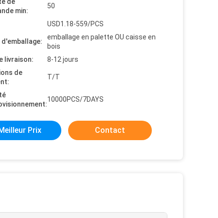
té de
50
nde min:
USD1.18-559/PCS
emballage en palette OU caisse en
s d'emballage:
bois
e livraison:
8-12 jours
ions de
T/T
nt:
té
10000PCS/7DAYS
ovisionnement:
Meilleur Prix
Contact