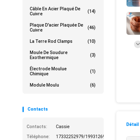
Câble En Acier Plaqué De
(14)
Cuivre
Plaque D'acier Plaquée De
(46)
Cuivre
La Terre Rod Clamps
(10)
Moule De Soudure
(3)
Exothermique
Électrode Moulue
(1)
Chimique
Module Moulu
(6)
Contacts
Détail
Contacts:
Cassie
Téléphone:
17332252979/19931269508