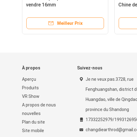
vendre 16mm
Chine de 
Meilleur Prix
À propos
Suivez-nous
Aperçu
Je ne veux pas.3728, rue
Produits
Fenghuangshan, district 
VR Show
Huangdao, ville de Qingdao
A propos de nous
province du Shandong
nouvelles
17332252979/199312695
Plan du site
changdiearthrod@gmail.
Site mobile