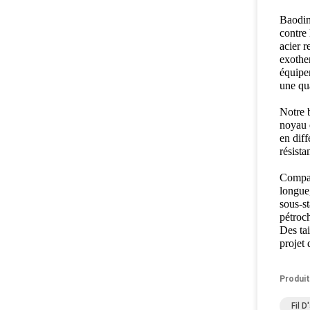
Baodin
contre 
acier r
exother
équipem
une qua
Notre b
noyau 
en diff
résista
Comparé
longue,
sous-st
pétroch
Des ta
projet 
Produit
Fil 