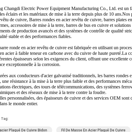
g Changdi Electric Power Equipment Manufacturing Co., Ltd. est un fabr
les éclairs et les matériaux de mise à la terre depuis plus de 10 ans.No
evêtu de cuivre, Barres rondes en acier revêtu de cuivre, barres plates 
mes, accessoires de mise à la terre, barres de bus en cuivre et solutions
ents de production avancés et des systèmes de contrôle de qualité stric
lité stable et des performances fiables.
arre ronde en acier revêtu de cuivre est fabriquée en utilisant un proc
en acier à faible teneur en carbone avec du cuivre de haute pureté.La c
érentes épaisseurs selon les exigences du client, offrant une excellente co
nce exceptionnelle à la corrosion.
es aux conducteurs d'acier galvanisé traditionnels, les barres rondes en
 une résistance à la mise à la terre plus faible et des performances méca
ations électriques, des tours de télécommunications, des systèmes ferrovia
imiques et des réseaux de mise à la terre contre la foudre.
illes personnalisées, des épaisseurs de cuivre et des services OEM sont
dans le monde entier.
 Tag:
D'acier Plaqué De Cuivre Bidon
Fil De Masse En Acier Plaqué De Cuivre