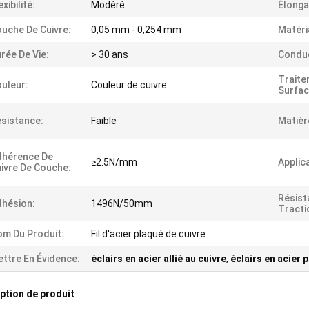
exibilité:
Modéré
Élonga
uche De Cuivre:
0,05 mm - 0,254 mm
Matéri
rée De Vie:
> 30 ans
Conduc
Traite
uleur:
Couleur de cuivre
Surfac
sistance:
Faible
Matièr
dhérence De
≥2.5N/mm
Applic
ivre De Couche:
Résist
hésion:
1496N/50mm
Tracti
m Du Produit:
Fil d'acier plaqué de cuivre
ttre En Évidence:
éclairs en acier allié au cuivre
,
éclairs en acier 
ption de produit