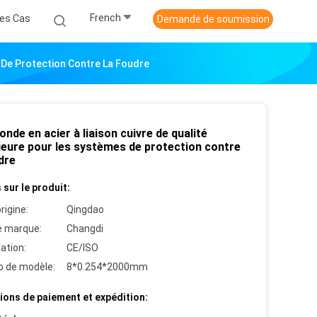
French
es Cas
Demande de soumission
s De Protection Contre La Foudre
onde en acier à liaison cuivre de qualité
ieure pour les systèmes de protection contre
dre
 sur le produit:
rigine:
Qingdao
 marque:
Changdi
cation:
CE/ISO
 de modèle:
8*0.254*2000mm
ions de paiement et expédition: