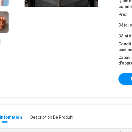
Quanti
comma
Prix:
Détail
Délai d
Condit
paieme
Capaci
d'appr
 Infomation
Description De Produit