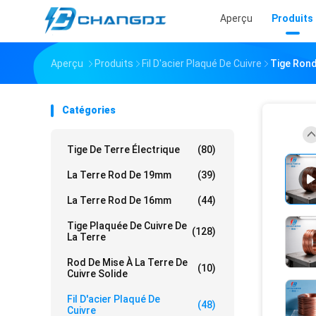
Aperçu
Produits
Aperçu
Produits
Fil D'acier Plaqué De Cuivre
Tige Rond
Catégories
Tige De Terre Électrique
(80)
La Terre Rod De 19mm
(39)
La Terre Rod De 16mm
(44)
Tige Plaquée De Cuivre De
(128)
La Terre
Rod De Mise À La Terre De
(10)
Cuivre Solide
Fil D'acier Plaqué De
(48)
Cuivre