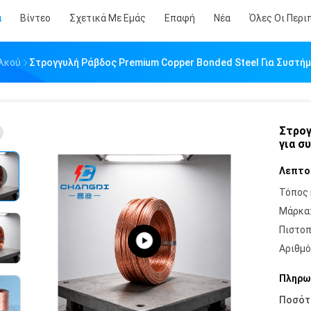
α
Βίντεο
Σχετικά Με Εμάς
Επαφή
Νέα
Όλες Οι Περι
αλκού
Στρογγυλή Ράβδος Premium Copper Bonded Steel Για Συστή
Στρογ
για σ
Λεπτο
Τόπος 
Μάρκα
Πιστοπ
Αριθμό
Πληρω
Ποσότ