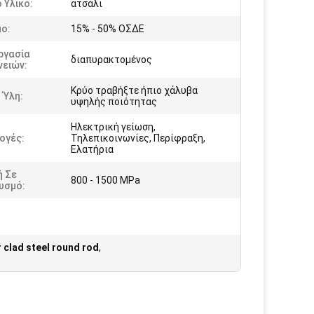
 Υλικό:
ατσάλι
ο:
15% - 50% ΟΣΔΕ
ργασία
διαπυρακτομένος
νειών:
Κρύο τραβήξτε ήπιο χάλυβα
 Ύλη:
υψηλής ποιότητας
Ηλεκτρική γείωση,
ογές:
Τηλεπικοινωνίες, Περίφραξη,
Ελατήρια
ή Σε
800 - 1500 MPa
υσμό:
 clad steel round rod
,