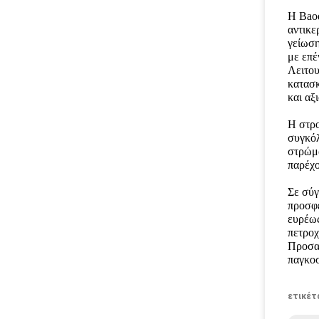
Η Baod
αντικε
γείωση
με επέ
Λειτου
κατασκ
και αξ
Η στρο
συγκόλ
στρώμα
παρέχο
Σε σύγ
προσφέ
ευρέως
πετροχ
Προσαρ
παγκο
ετικέτ