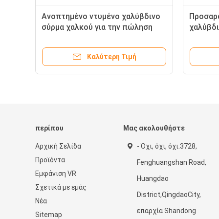
Ανοπτημένο ντυμένο χαλύβδινο
Προσαρα
ού
σύρμα χαλκού για την πώληση
χαλύβδ
16mm
ντυμένη
Καλύτερη Τιμή
περίπου
Μας ακολουθήστε
Αρχική Σελίδα
- Όχι, όχι, όχι.3728,
Προϊόντα
Fenghuangshan Road,
Εμφάνιση VR
Huangdao
Σχετικά με εμάς
District,QingdaoCity,
Νέα
επαρχία Shandong
Sitemap