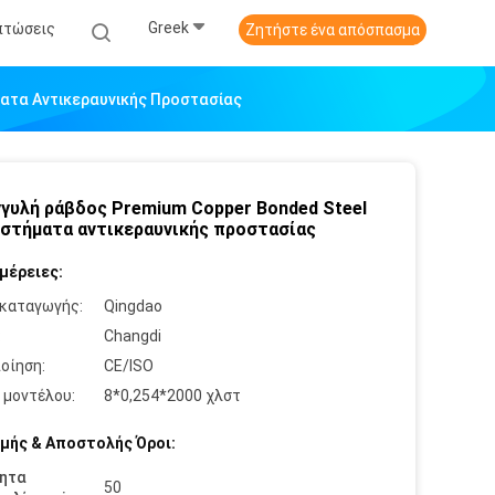
Greek
πτώσεις
Ζητήστε ένα απόσπασμα
ματα Αντικεραυνικής Προστασίας
γυλή ράβδος Premium Copper Bonded Steel
υστήματα αντικεραυνικής προστασίας
μέρειες:
καταγωγής:
Qingdao
:
Changdi
οίηση:
CE/ISO
 μοντέλου:
8*0,254*2000 χλστ
μής & Αποστολής Όροι:
ητα
50