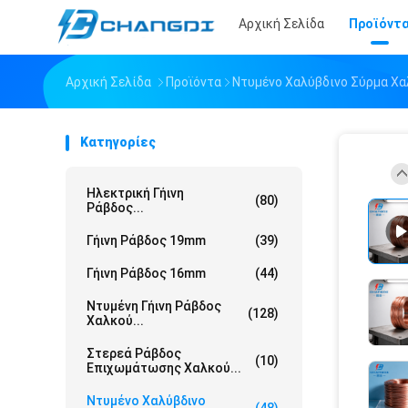
Αρχική Σελίδα
Προϊόντ
Αρχική Σελίδα
Προϊόντα
Ντυμένο Χαλύβδινο Σύρμα Χ
Κατηγορίες
Ηλεκτρική Γήινη
(80)
Ράβδος...
Γήινη Ράβδος 19mm
(39)
Γήινη Ράβδος 16mm
(44)
Ντυμένη Γήινη Ράβδος
(128)
Χαλκού...
Στερεά Ράβδος
(10)
Επιχωμάτωσης Χαλκού...
Ντυμένο Χαλύβδινο