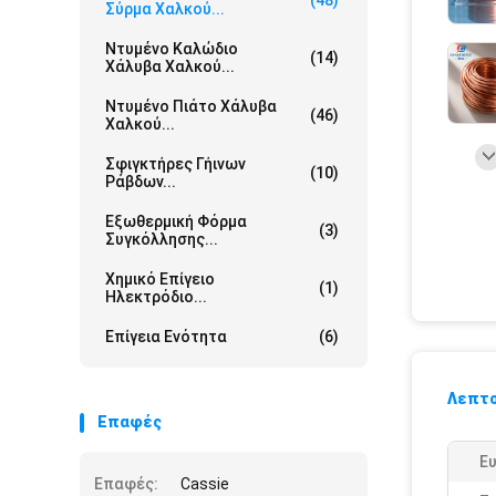
(48)
Σύρμα Χαλκού...
Ντυμένο Καλώδιο
(14)
Χάλυβα Χαλκού...
Ντυμένο Πιάτο Χάλυβα
(46)
Χαλκού...
Σφιγκτήρες Γήινων
(10)
Ράβδων...
Εξωθερμική Φόρμα
(3)
Συγκόλλησης...
Χημικό Επίγειο
(1)
Ηλεκτρόδιο...
Επίγεια Ενότητα
(6)
Λεπτο
Επαφές
Ε
Επαφές:
Cassie