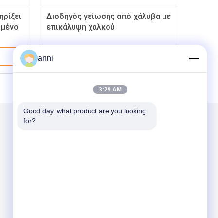
ηρίξει
Διοδηγός γείωσης από χάλυβα με
υμένο
επικάλυψη χαλκού
Καλύτερη Τιμή
anni
3:29 AM
Good day, what product are you looking 
for?