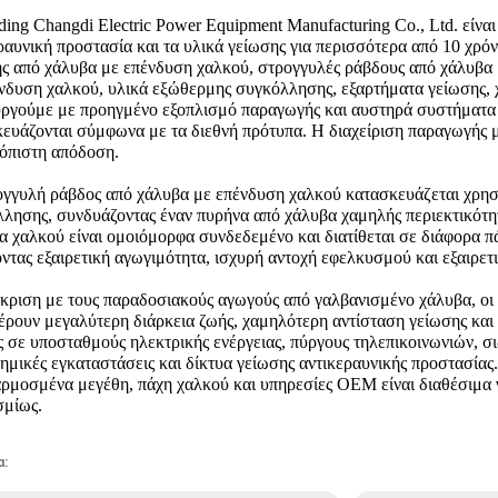
ing Changdi Electric Power Equipment Manufacturing Co., Ltd. είνα
ραυνική προστασία και τα υλικά γείωσης για περισσότερα από 10 χρό
ς από χάλυβα με επένδυση χαλκού, στρογγυλές ράβδους από χάλυβα 
νδυση χαλκού, υλικά εξώθερμης συγκόλλησης, εξαρτήματα γείωσης, 
ργούμε με προηγμένο εξοπλισμό παραγωγής και αυστηρά συστήματα π
ευάζονται σύμφωνα με τα διεθνή πρότυπα. Η διαχείριση παραγωγής μ
ιόπιστη απόδοση.
γγυλή ράβδος από χάλυβα με επένδυση χαλκού κατασκευάζεται χρησι
λησης, συνδυάζοντας έναν πυρήνα από χάλυβα χαμηλής περιεκτικότη
 χαλκού είναι ομοιόμορφα συνδεδεμένο και διατίθεται σε διάφορα πά
ντας εξαιρετική αγωγιμότητα, ισχυρή αντοχή εφελκυσμού και εξαιρετ
κριση με τους παραδοσιακούς αγωγούς από γαλβανισμένο χάλυβα, οι
ρουν μεγαλύτερη διάρκεια ζωής, χαμηλότερη αντίσταση γείωσης και
 σε υποσταθμούς ηλεκτρικής ενέργειας, πύργους τηλεπικοινωνιών, σ
ημικές εγκαταστάσεις και δίκτυα γείωσης αντικεραυνικής προστασίας.
μοσμένα μεγέθη, πάχη χαλκού και υπηρεσίες OEM είναι διαθέσιμα 
σμίως.
α: