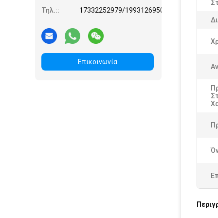
Σ
Τηλ.::
17332252979/19931269508
Δι
Χ
Επικοινωνία
Αν
Π
Σ
Χ
Π
Ό
Ε
Περιγ