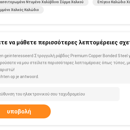
ασσιτερωμένο Ντυμένο Χαλύβδινο Σύρμα Χαλκού
Επίγειο Καλώδιο Χ
μμένο Χαλκός Καλώδιο
τε να μάθετε περισσότερες λεπτομέρειες σχετ
ben geïnteresseerd Στρογγυλή ράβδος Premium Copper Bonded Steel 
ρούσατε να μου στείλετε περισσότερες λεπτομέρειες όπως τύπος, μέ
αριστώ!
hten op je antwoord.
υποβολή