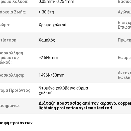
τρώμα Χαλκού:
0,05mm- 0,254mm
Βασικό
άρκεια Ζωής:
> 30 έτη
Αγώγιμ
Επεξε
ρώμα:
Χρώμα χαλκού
Επιφα
τίσταση:
Χαμηλός
Πρώτη
ροσκόλληση
τρώματος
≥2.5N/mm
Εφαρμ
αλκού:
Αντοχ
ροσκόλληση:
1496N/50mm
Εφελκ
Ντυμένο χαλύβδινο σύρμα
νομα Προϊόντος:
χαλκού
Διάταξη προστασίας από τον κεραυνό
,
copper
πισημαίνω:
lightning protection system steel rod
ραφή προϊόντων