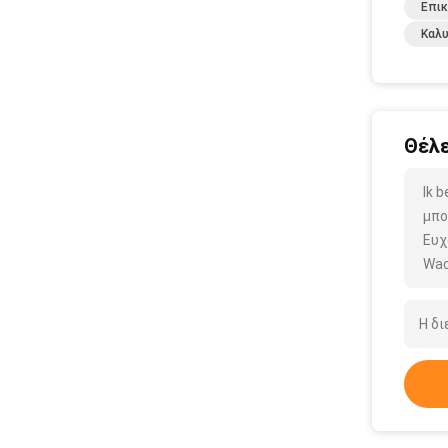
Επικ
Καλυ
Θέλε
Ik 
μπο
Ευχ
Wac