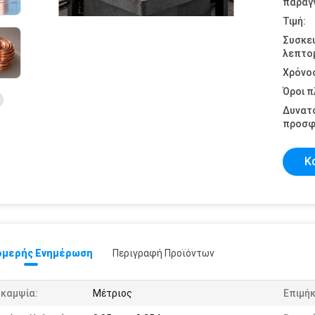
παραγγ
Τιμή:
Συσκε
λεπτομ
Χρόνο
Όροι 
Δυνατ
προσφ
Κ
μερής Ενημέρωση
Περιγραφή Προϊόντων
υκαμψία:
Μέτριος
Επιμήκ