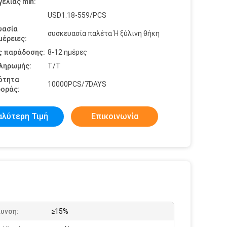
ελίας min:
USD1.18-559/PCS
υασία
συσκευασία παλέτα Ή ξύλινη θήκη
έρειες:
ς παράδοσης:
8-12 ημέρες
πληρωμής:
T/T
ότητα
10000PCS/7DAYS
οράς:
αλύτερη Τιμή
Επικοινωνία
υνση:
≥15%