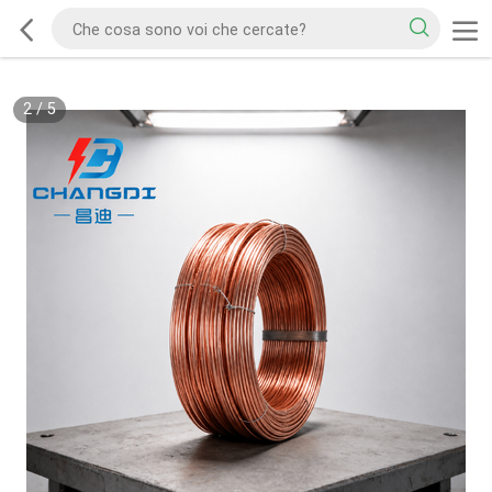
2
/
5