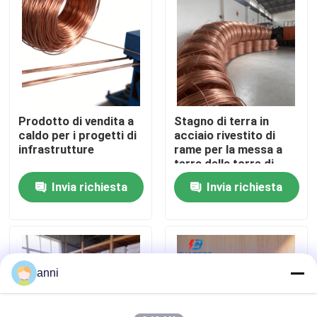
Chi siamo
Fatory Tour
Prodotto di vendita a
Stagno di terra in
Controllo di qualità
caldo per i progetti di
acciaio rivestito di
infrastrutture
rame per la messa a
terra della torre di
Contattaci
telecomunicazioni
Invia richiesta
Invia richiesta
notizie
Tutti i casi
anni
Richiedere un preventivo