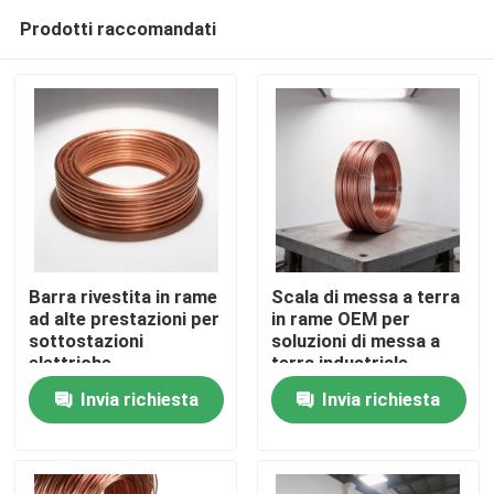
Prodotti raccomandati
Barra rivestita in rame
Scala di messa a terra
ad alte prestazioni per
in rame OEM per
sottostazioni
soluzioni di messa a
Casa
elettriche
terra industriale
Invia richiesta
Invia richiesta
Prodotti
Video