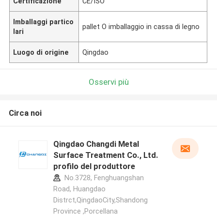
Certificazione
CE/ISO
Imballaggi partico
pallet O imballaggio in cassa di legno
lari
Luogo di origine
Qingdao
Osservi più
Circa noi
Qingdao Changdi Metal
Surface Treatment Co., Ltd.
profilo del produttore
No.3728, Fenghuangshan
Road, Huangdao
Distrct,QingdaoCity,Shandong
Province ,Porcellana