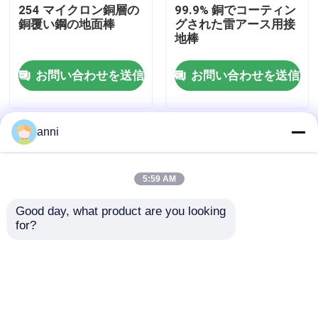
254 マイクロン銅層の
99.9% 銅でコーティン
銅覆い鋼の地面棒
グされた雷アース用接
電気地球棒
地棒
お問い合わせを送信
お問い合わせを送信
19mmの地球棒
16mmの地球棒
anni
ホーム
企業情報
お問い合わせ
Desktop Site
Sitemap
Privacy Policy
銅の覆われた地球の棒
5:59 AM
Good day, what product are you looking 
品質
電気地球棒
中国工場.Copyright © 2026
固体銅の埋まっている棒
for?
Qingdao Changdi Metal Surface Treatment Co.,
Ltd.. All Rights Reserved.
銅の覆われた鋼線
銅の覆われた鋼鉄ケーブル