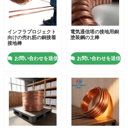
企業情報
インフラプロジェクト
電気通信塔の接地用銅
会社案内
向けの売れ筋の銅接着
塗装鋼の土棒
接地棒
品質管理
お問い合わせを送信
お問い合わせを送信
お問い合わせ
ニュース
すべての場合
見積依頼