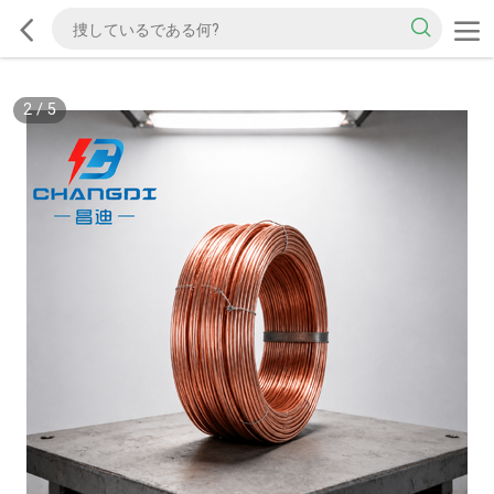
2
/
5