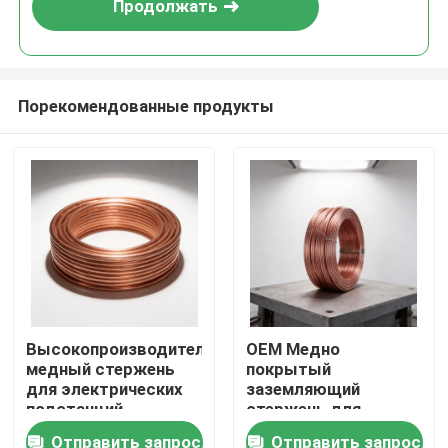
Продолжать
Порекомендованные продукты
Главная страница
Высокопроизводительный
OEM Медно
медный стержень
покрытый
Продукция
для электрических
заземляющий
подстанций
стержень для
промышленных
Отправить запрос
Отправить запрос
Ролики