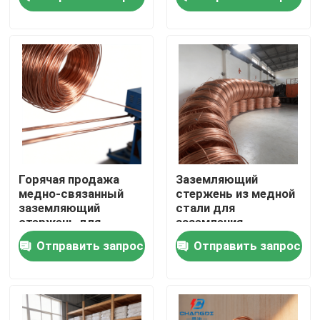
решений заземления
О Компании
Наша фабрика
контроль качества
контактные данные
Горячая продажа
Заземляющий
медно-связанный
стержень из медной
заземляющий
стали для
Новости
стержень для
заземления
инфраструктурных
телекоммуникационной
Отправить запрос
Отправить запрос
проектов
башни
Все случаи
Отправить запрос