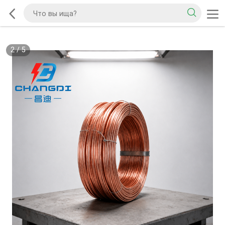
2
/
5