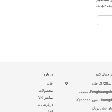
سی جهانی
ا دنبال کنید
در باره
نه، نه3728، جاده
خانه
محصولات
Fenghuangshan، منطقه
نمایش VR
Huangdao، شهر Qingdao،
دربارهی ما
ان شان دونگ
اخبار