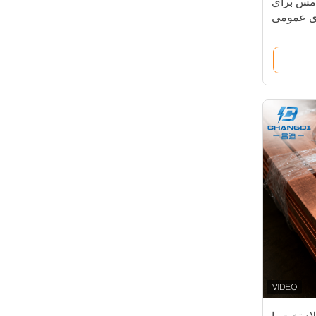
 مس برای
ی عمومی