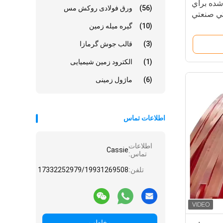
شده براي
(56)
ورق فولادی روکش مس
کي صنعتي
(10)
گیره میله زمین
(3)
قالب جوش گرمازا
(1)
الکترود زمین شیمیایی
(6)
ماژول زمینی
اطلاعات تماس
اطلاعات
Cassie
تماس:
تلفن:
17332252979/19931269508
مخاطب