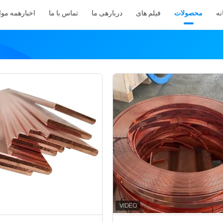
نه
محصولات
فیلم های
دربارهی ما
تماس با ما
اخبار
همه موا