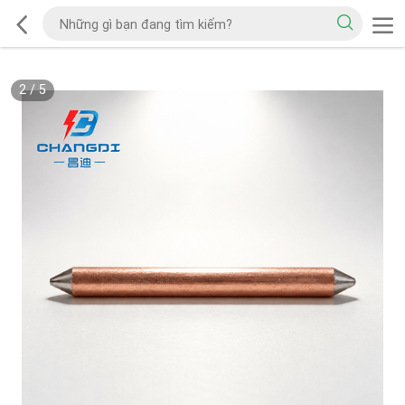
2
/
5