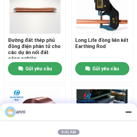
Về chúng tôi
Tham quan nhà máy
Đường đất thép phủ
Long Life đồng liên kết
đồng điện phân tử cho
Earthing Rod
các dự án nối đất
Kiểm soát chất lượng
công nghiệp
Gửi yêu cầu
Gửi yêu cầu
Liên hệ chúng tôi
Tin tức
anni
Tất cả các trường hợp
5:41 AM
Yêu cầu báo giá