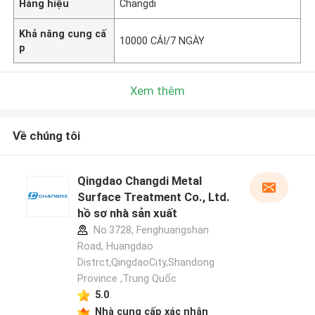
Hàng hiệu
Changdi
Khả năng cung cấ
10000 CÁI/7 NGÀY
p
Xem thêm
Về chúng tôi
Qingdao Changdi Metal
Surface Treatment Co., Ltd.
hồ sơ nhà sản xuất
No.3728, Fenghuangshan
Road, Huangdao
Distrct,QingdaoCity,Shandong
Province ,Trung Quốc
5.0
Nhà cung cấp xác nhận