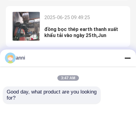
que nối đất điện
2025-06-25 09:49:25
đồng bọc thép earth thanh xuất
Que đất 19mm
khẩu tải vào ngày 25th,Jun
Que đất 16mm
anni
2025-05-29 09:12:31
Thanh nối đất mạ đồng
Triển lãm ở Nam Kinh
3:47 AM
Good day, what product are you looking 
Thanh nối đất bằng đồng rắn
for?
dây thép mạ đồng
2025-04-22 10:44:57
Dải băng mạ đồng xuất khẩu
Cáp thép mạ đồng