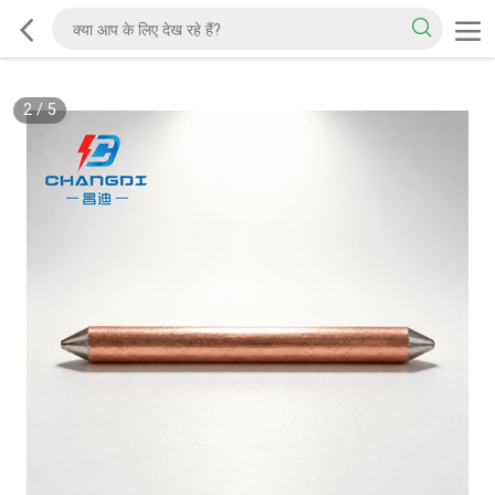
2
/
5