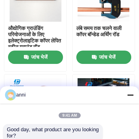
हमारे बारे में
औद्योगिक ग्राउंडिंग
लंबे समय तक चलने वाली
परियोजनाओं के लिए
कॉपर बॉन्डेड अर्थिंग रॉड
फैक्टरी यात्रा
इलेक्ट्रोलाइटिक कॉपर लेपित
स्टील ग्राउंड रॉड
जांच भेजें
जांच भेजें
गुणवत्ता नियंत्रण
हमसे संपर्क करें
anni
समाचार
सभी मामलों
9:41 AM
Good day, what product are you looking 
एक बोली का अनुरोध
for?
ट्रांसमिशन सिस्टम के लिए
सबस्टेशन और ट्रांसमिशन