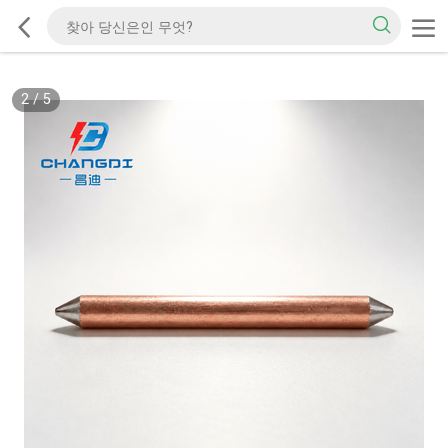
2
/
5