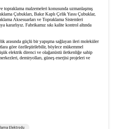
ma ve topraklama malzemeleri konusunda uzmanlaşmış
praklama Çubukları, Bakır Kaplı Çelik Yassı Çubuklar,
aklama Aksesuarları ve Topraklama Sistemleri
ya kararlıyız. Fabrikamız sıkı kalite kontrol altında
çelik arasında güçlü bir yapışma sağlayan ileri moleküler
artlara göre özelleştirilebilir, böylece mükemmel
k elektrik direnci ve olağanüstü iletkenliğe sahip
kezleri, demiryolları, güneş enerjisi projeleri ve
klama Elektrodu