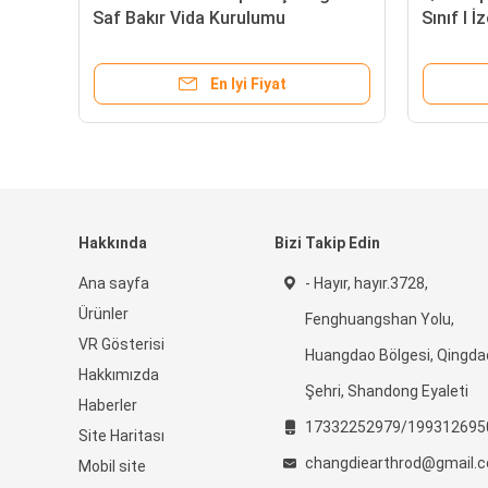
Saf Bakır Vida Kurulumu
Sınıf I İz
En Iyi Fiyat
Hakkında
Bizi Takip Edin
Ana sayfa
- Hayır, hayır.3728,
Ürünler
Fenghuangshan Yolu,
VR Gösterisi
Huangdao Bölgesi, Qingda
Hakkımızda
Şehri, Shandong Eyaleti
Haberler
17332252979/199312695
Site Haritası
changdiearthrod@gmail.
Mobil site