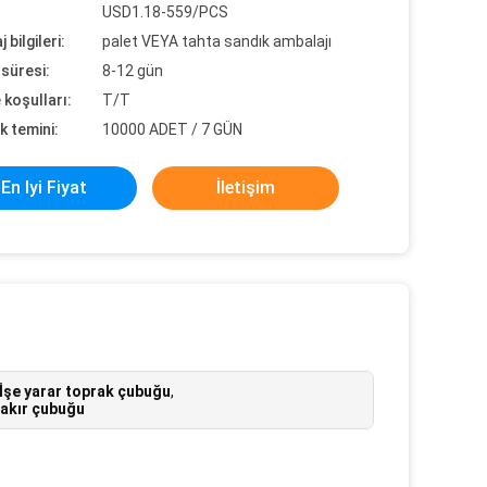
USD1.18-559/PCS
 bilgileri:
palet VEYA tahta sandık ambalajı
süresi:
8-12 gün
koşulları:
T/T
k temini:
10000 ADET / 7 GÜN
En Iyi Fiyat
İletişim
İşe yarar toprak çubuğu
,
akır çubuğu