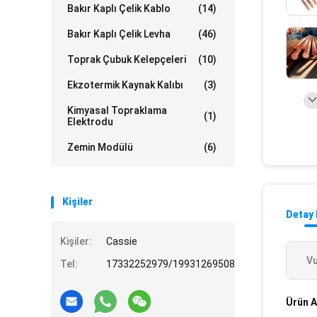
Bakır Kaplı Çelik Kablo
(14)
Bakır Kaplı Çelik Levha
(46)
Toprak Çubuk Kelepçeleri
(10)
Ekzotermik Kaynak Kalıbı
(3)
Kimyasal Topraklama
(1)
Elektrodu
Zemin Modülü
(6)
Kişiler
Detay 
Kişiler:
Cassie
Vu
Tel:
17332252979/19931269508
Ürün A