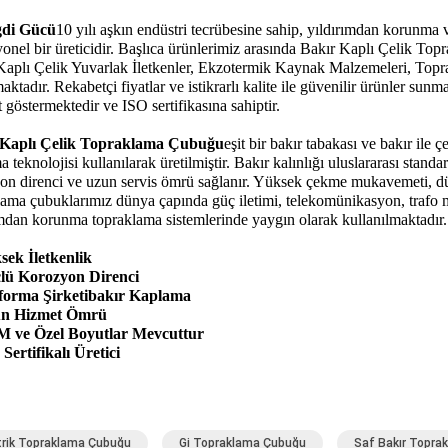
di Gücü
10 yılı aşkın endüstri tecrübesine sahip, yıldırımdan korun
yonel bir üreticidir. Başlıca ürünlerimiz arasında Bakır Kaplı Çelik To
Kaplı Çelik Yuvarlak İletkenler, Ekzotermik Kaynak Malzemeleri, Topr
ktadır. Rekabetçi fiyatlar ve istikrarlı kalite ile güvenilir ürünler sunma
t göstermektedir ve ISO sertifikasına sahiptir.
 Kaplı Çelik Topraklama Çubuğu
eşit bir bakır tabakası ve bakır ile 
 teknolojisi kullanılarak üretilmiştir. Bakır kalınlığı uluslararası stand
on direnci ve uzun servis ömrü sağlanır. Yüksek çekme mukavemeti, düşü
lama çubuklarımız dünya çapında güç iletimi, telekomünikasyon, trafo mer
ımdan korunma topraklama sistemlerinde yaygın olarak kullanılmaktadır.
ek İletkenlik
lü Korozyon Direnci
orma Şirketi
bakır Kaplama
n Hizmet Ömrü
 ve Özel Boyutlar Mevcuttur
Sertifikalı Üretici
trik Topraklama Çubuğu
Gi Topraklama Çubuğu
Saf Bakır Topra