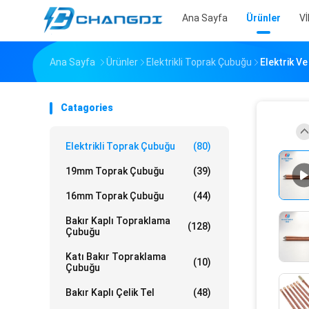
Ana Sayfa
Ürünler
V
Ana Sayfa
Ürünler
Elektrikli Toprak Çubuğu
Elektrik V
Catagories
Elektrikli Toprak Çubuğu
(80)
19mm Toprak Çubuğu
(39)
16mm Toprak Çubuğu
(44)
Bakır Kaplı Topraklama
(128)
Çubuğu
Katı Bakır Topraklama
(10)
Çubuğu
Bakır Kaplı Çelik Tel
(48)