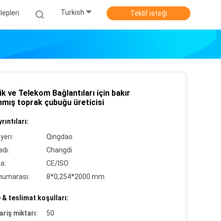
Turkish
epleri
Teklif isteği
ik ve Telekom Bağlantıları için bakır
nmış toprak çubuğu üreticisi
rıntıları:
yeri:
Qingdao
dı:
Changdi
ka:
CE/ISO
numarası:
8*0,254*2000 mm
& teslimat koşulları:
ariş miktarı:
50