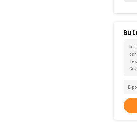
Bu ü
İlgi
daha
Teş
Cev