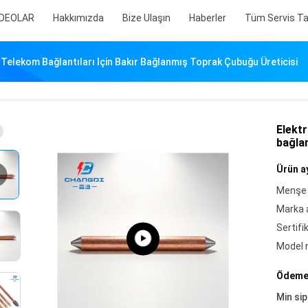
İDEOLAR
Hakkımızda
Bize Ulaşın
Haberler
Tüm Servis Tal
e Telekom Bağlantıları Için Bakır Bağlanmış Toprak Çubuğu Üreticisi
Elektr
bağla
Ürün ay
Menşe 
Marka a
Sertifi
Model 
Ödeme 
Min sip