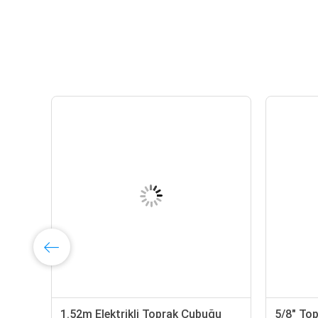
ik
1.52m Elektrikli Toprak Çubuğu
5/8" To