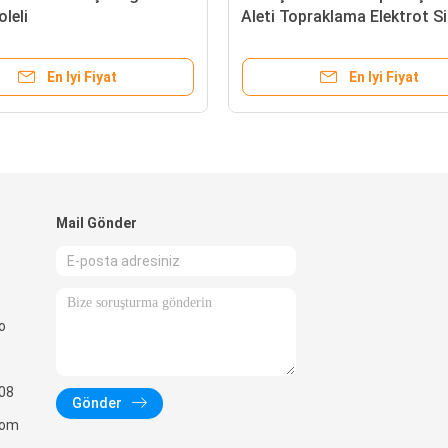
oleli
Aleti Topraklama Elektrot S
1.5m
En Iyi Fiyat
En Iyi Fiyat
Mail Gönder
o
08
Gönder
com