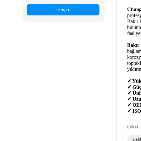
Chang
İletişim
profes
Bakır 
bulunma
faaliye
Bakır
bağlama
korozy
toprak
yıldır
✔ Yüks
✔ Güç
✔ Ünif
✔ Uzu
✔ OEM
✔ ISO 
Etiket:
Elek