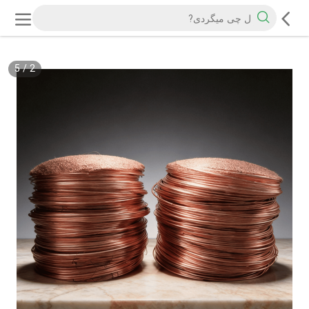
5
/
2