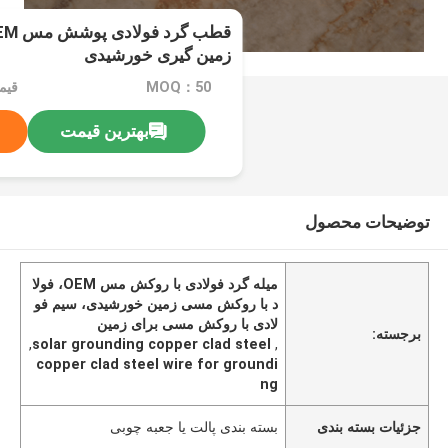
زمین گیری خورشیدی
MOQ：50
قیمت：PCS
بهترین قیمت
توضیحات محصول
میله گرد فولادی با روکش مس OEM، فولا
د با روکش مسی زمین خورشیدی، سیم فو
لادی با روکش مسی برای زمین
برجسته:
,
solar grounding copper clad steel
,
copper clad steel wire for groundi
ng
جزئیات بسته بندی
بسته بندی پالت یا جعبه چوبی