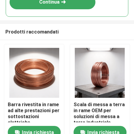
Continua
Prodotti raccomandati
Casa
Barra rivestita in rame
Scala di messa a terra
ad alte prestazioni per
in rame OEM per
Prodotti
sottostazioni
soluzioni di messa a
elettriche
terra industriale
Invia richiesta
Invia richiesta
Video