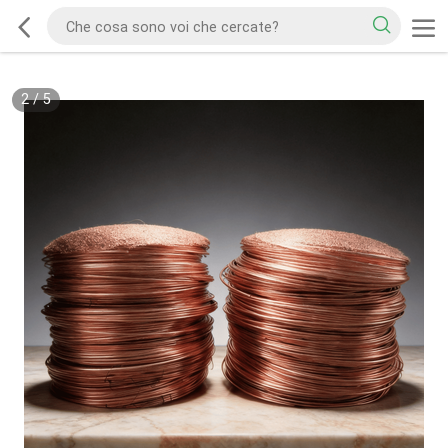
2
/
5