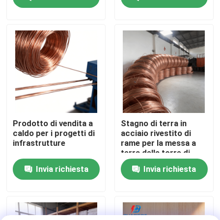
Chi siamo
Fatory Tour
Controllo di qualità
Contattaci
Prodotto di vendita a
Stagno di terra in
caldo per i progetti di
acciaio rivestito di
infrastrutture
rame per la messa a
notizie
terra della torre di
telecomunicazioni
Invia richiesta
Invia richiesta
Tutti i casi
Richiedere un preventivo