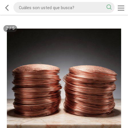
2
/
5