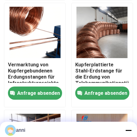
Über uns
Fabrik Tour
Qualitätskontrolle
Vermarktung von
Kupferplattierte
Kupfergebundenen
Stahl-Erdstange für
Kontakt
Erdungsstangen für
die Erdung von
Infrastrukturprojekte
Telekommunikationstürm
Anfrage absenden
Anfrage absenden
Nachrichten
Alle Fälle
anni
Referenzen