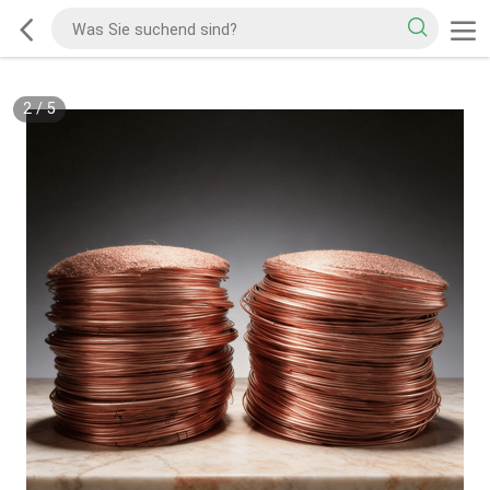
2
/
5