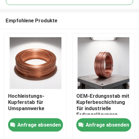
Empfohlene Produkte
Hochleistungs-
OEM-Erdungsstab mit
Startseite
Kupferstab für
Kupferbeschichtung
Umspannwerke
für industrielle
Erdungslösungen
Produkte
Anfrage absenden
Anfrage absenden
Videos