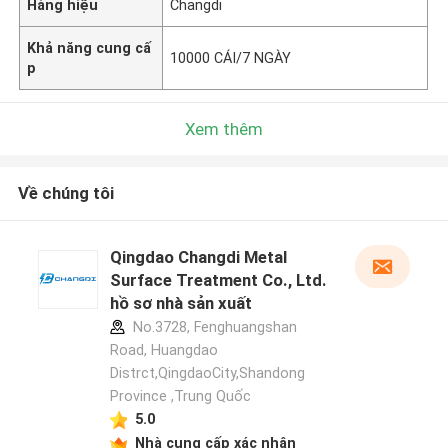
Hàng hiệu
Changdi
Khả năng cung cấ
10000 CÁI/7 NGÀY
p
Xem thêm
Về chúng tôi
Qingdao Changdi Metal
Surface Treatment Co., Ltd.
hồ sơ nhà sản xuất
No.3728, Fenghuangshan
Road, Huangdao
Distrct,QingdaoCity,Shandong
Province ,Trung Quốc
5.0
Nhà cung cấp xác nhận