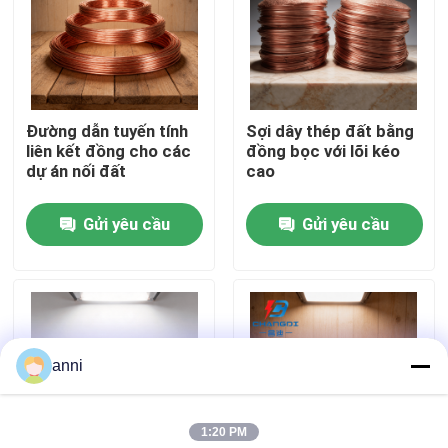
Về chúng tôi
Tham quan nhà máy
Đường dẫn tuyến tính
Sợi dây thép đất bằng
liên kết đồng cho các
đồng bọc với lõi kéo
dự án nối đất
cao
Kiểm soát chất lượng
Gửi yêu cầu
Gửi yêu cầu
Liên hệ chúng tôi
Tin tức
anni
Tất cả các trường hợp
1:20 PM
Yêu cầu báo giá