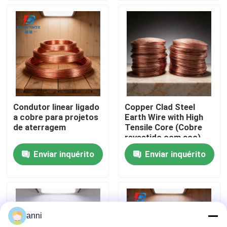
Quem Somos
Fábrica
Controle de Qualidade
Condutor linear ligado
Copper Clad Steel
a cobre para projetos
Earth Wire with High
Fale Conosco
de aterragem
Tensile Core (Cobre
revestido com aço)
Enviar inquérito
Enviar inquérito
notícias
Todos os casos
anni
Pedir um orçamento