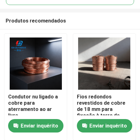
Produtos recomendados
Condutor nu ligado a
Fios redondos
Casa
cobre para
revestidos de cobre
aterramento ao ar
de 18 mm para
livre
fixação à terra de
Produtos
transmissão
Enviar inquérito
Enviar inquérito
Vídeos