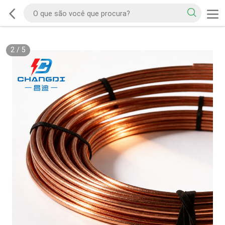
2
/
5