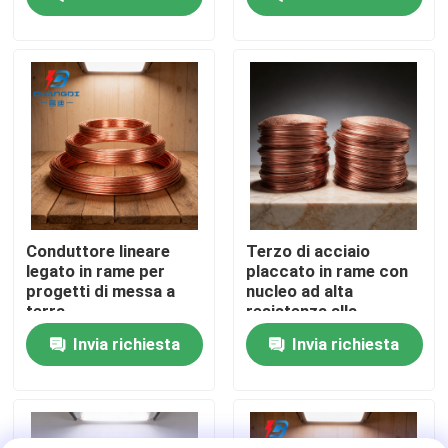
Chi siamo
Fatory Tour
Controllo di qualità
Contattaci
Conduttore lineare
Terzo di acciaio
legato in rame per
placcato in rame con
progetti di messa a
nucleo ad alta
notizie
terra
resistenza alla
trazione
Invia richiesta
Invia richiesta
Tutti i casi
Richiedere un preventivo