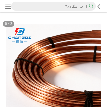
5
/
2