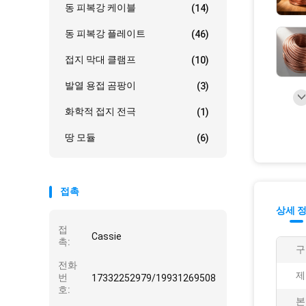
동 피복강 케이블
(14)
동 피복강 플레이트
(46)
접지 막대 클램프
(10)
발열 용접 곰팡이
(3)
화학적 접지 전극
(1)
땅 모듈
(6)
접촉
상세 
접
Cassie
촉:
구
전화
제
번
17332252979/19931269508
호:
본