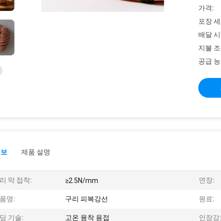
가격:
포장 세
배달 시
지불 조
공급 능
정보
제품 설명
리 막 접착:
연장:
≥2.5N/mm
품명:
구리 피복강선
원료:
딩 기술:
고온 융착 용접
인장강