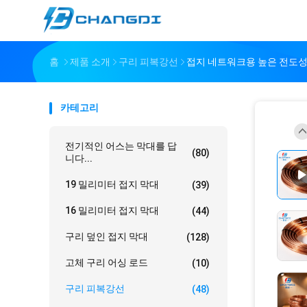
홈
제품 소개
구리 피복강선
접지 네트워크용 높은 전도성
카테고리
전기적인 어스는 막대를 답
(80)
니다...
19 밀리미터 접지 막대
(39)
16 밀리미터 접지 막대
(44)
구리 덮인 접지 막대
(128)
고체 구리 어싱 로드
(10)
구리 피복강선
(48)