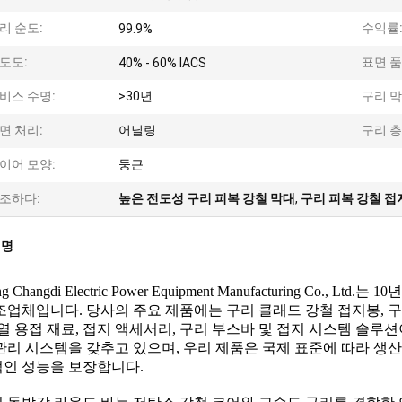
리 순도:
수익률
99.9%
도도:
표면 품
40% - 60% IACS
비스 수명:
>30년
구리 막
면 처리:
어닐링
구리 층
이어 모양:
둥근
조하다:
높은 전도성 구리 피복 강철 막대
,
구리 피복 강철 접
설명
ng Changdi Electric Power Equipment Manufacturing Co
조업체입니다. 당사의 주요 제품에는 구리 클래드 강철 접지봉, 구
발열 용접 재료, 접지 액세서리, 구리 부스바 및 접지 시스템 솔루
관리 시스템을 갖추고 있으며, 우리 제품은 국제 표준에 따라 생산
인 성능을 보장합니다.