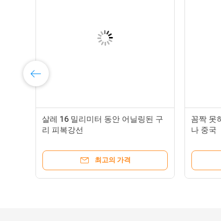
2
살레 16 밀리미터 동안 어닐링된 구
꼼짝 못
리 피복강선
나 중국
최고의 가격