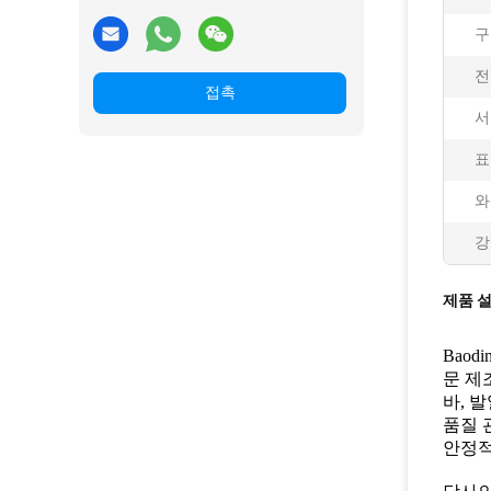
구
전
접촉
서
표
와
강
제품 
Baodi
문 제
바, 
품질 
안정적