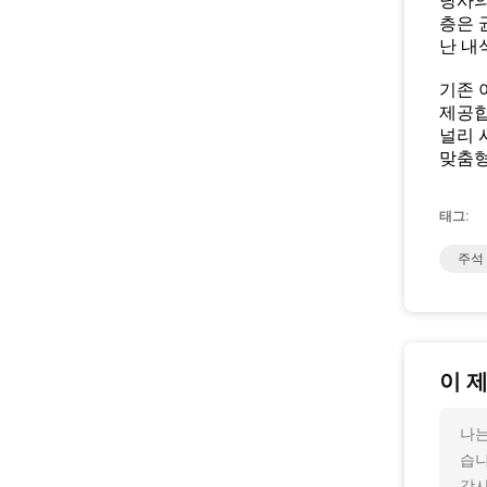
당사의
층은 
난 내
기존 
제공합
널리 
맞춤형
태그:
주석
이 
나는
습니
감사