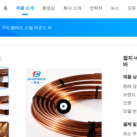
홈
제품 소개
동영상
회사 소개
연락처
뉴스
모든
 구리 클래드 스틸 라운드 바
접지 
바
제품 상
원래 장
브랜드 
인증:
모델 번
결제 및
최소 주