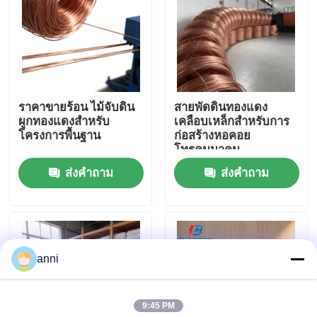
เกี่ยวกับเรา
ทัวร์โรงงาน
ราคาขายร้อน ไม้จับดิน
สายพัดดินทองแดง
ผูกทองแดงสําหรับ
เคลือบเหล็กสําหรับการ
ควบคุมคุณภาพ
โครงการพื้นฐาน
ก่อสร้างหอคอย
โทรคมนาคม
ส่งคำถาม
ส่งคำถาม
ติดต่อเรา
ข่าว
anni
ทุกกรณี
9:45 PM
ขออ้าง