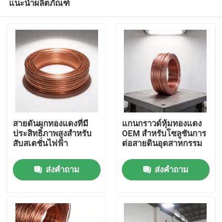
แนะนำผลิตภัณฑ์
สายดันผูกทองแดงที่มี
แกนกราวด์หุ้มทองแดง
ประสิทธิภาพสูงสําหรับ
OEM สำหรับโซลูชันการ
สับสเตชั่นไฟฟ้า
ต่อสายดินอุตสาหกรรม
บ้าน
ส่งคำถาม
ส่งคำถาม
ผลิตภัณฑ์
วิดีโอ