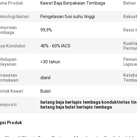
ama Produk:
Kawat Baja Berpakaian Tembaga
Bahan
knologi Ikatan:
Pengelasan fusi suhu tinggi
Kekuat
emurnian
99,9%
Rasio H
embaga:
Kualit
ya Konduksi:
40% - 60% IACS
Permu
ehidupan
Peman
>30 tahun
layanan:
Lapisa
erawatan
Keteba
dianil
ermukaan:
Temba
ntuk Kawat:
Bulat
batang baja berlapis tembaga konduktivitas tin
nyoroti:
batang baja bulat berlapis tembaga
psi Produk