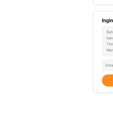
Ingi
Bat
bany
Ter
Men