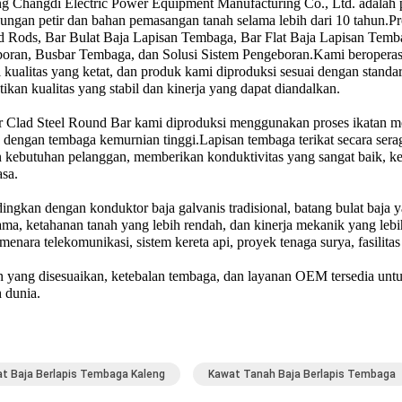
g Changdi Electric Power Equipment Manufacturing Co., Ltd. adalah 
dungan petir dan bahan pemasangan tanah selama lebih dari 10 tahun.
 Rods, Bar Bulat Baja Lapisan Tembaga, Bar Flat Baja Lapisan Temb
oran, Busbar Tembaga, dan Solusi Sistem Pengeboran.Kami beroperasi
l kualitas yang ketat, dan produk kami diproduksi sesuai dengan standar
ikan kualitas yang stabil dan kinerja yang dapat diandalkan.
 Clad Steel Round Bar kami diproduksi menggunakan proses ikatan mo
 dengan tembaga kemurnian tinggi.Lapisan tembaga terikat secara serag
 kebutuhan pelanggan, memberikan konduktivitas yang sangat baik, kek
asa.
ingkan dengan konduktor baja galvanis tradisional, batang bulat baja
lama, ketahanan tanah yang lebih rendah, dan kinerja mekanik yang le
, menara telekomunikasi, sistem kereta api, proyek tenaga surya, fasilit
 yang disesuaikan, ketebalan tembaga, dan layanan OEM tersedia unt
h dunia.
t Baja Berlapis Tembaga Kaleng
Kawat Tanah Baja Berlapis Tembaga