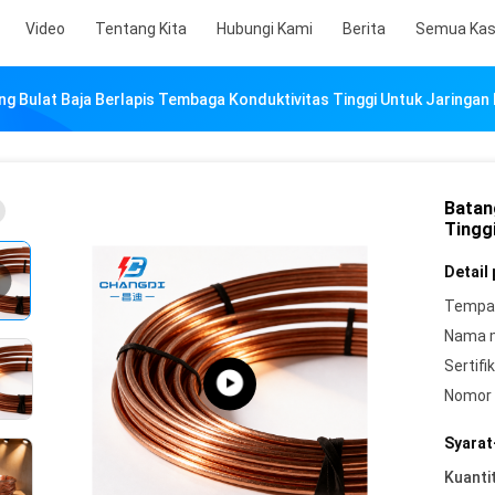
Video
Tentang Kita
Hubungi Kami
Berita
Semua Ka
ng Bulat Baja Berlapis Tembaga Konduktivitas Tinggi Untuk Jaringa
Batan
Tingg
Detail
Tempat
Nama 
Sertifik
Nomor 
Syarat
Kuanti