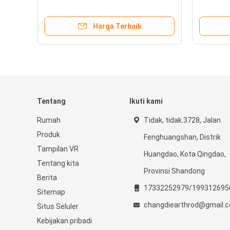
Harga Terbaik
Tentang
Ikuti kami
Rumah
Tidak, tidak.3728, Jalan
Produk
Fenghuangshan, Distrik
Tampilan VR
Huangdao, Kota Qingdao,
Tentang kita
Provinsi Shandong
Berita
17332252979/199312695
Sitemap
changdiearthrod@gmail.
Situs Seluler
Kebijakan pribadi