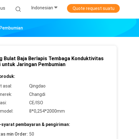
Indonesian
sus
Quote request suatu
n Pembumian
g Bulat Baja Berlapis Tembaga Konduktivitas
i untuk Jaringan Pembumian
 produk:
 asal:
Qingdao
merek:
Changdi
asi:
CE/ISO
model:
8*0,254*2000mm
-syarat pembayaran & pengiriman:
tas min Order:
50