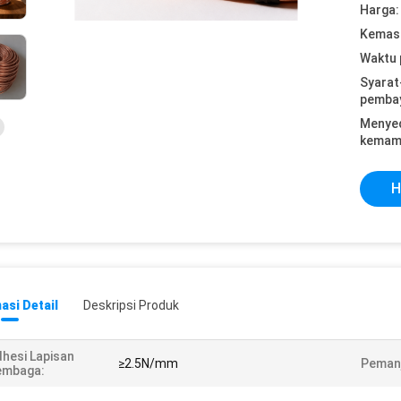
Harga:
Kemasa
Waktu 
Syarat
pemba
Menye
kemam
H
asi Detail
Deskripsi Produk
hesi Lapisan
≥2.5N/mm
Peman
embaga: