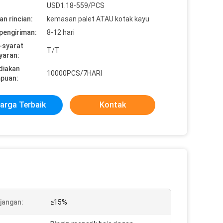
USD1.18-559/PCS
n rincian:
kemasan palet ATAU kotak kayu
pengiriman:
8-12 hari
-syarat
T/T
yaran:
diakan
10000PCS/7HARI
puan:
arga Terbaik
Kontak
jangan:
≥15%