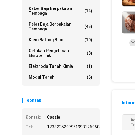
Kabel Baja Berpakaian
(14)
Tembaga
Pelat Baja Berpakaian
(46)
Tembaga
Klem Batang Bumi
(10)
Cetakan Pengelasan
(3)
Eksotermik
Elektroda Tanah Kimia
(1)
Modul Tanah
(6)
Kontak
Inform
Kontak:
Cassie
Ad
T
Tel:
17332252979/19931269508