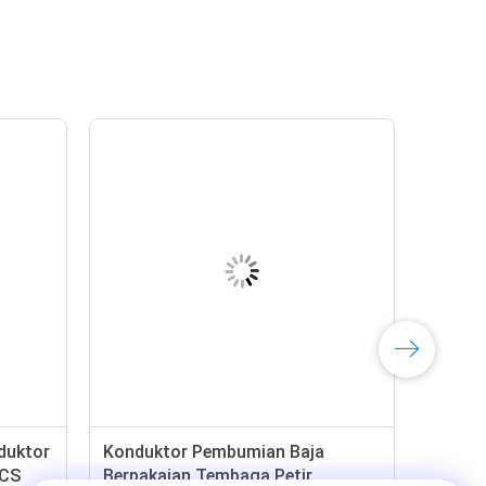
duktor
Konduktor Pembumian Baja
CCS
Berpakaian Tembaga Petir