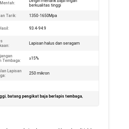
Dingin menarik baja ringan
 Mentah:
berkualitas tinggi
an Tarik:
1350-1650Mpa
asil:
93.4-94.9
as
Lapisan halus dan seragam
kaan:
jangan
≥15%
n Tembaga:
lan Lapisan
250 mikron
ga:
ggi
,
batang pengikat baja berlapis tembaga
,