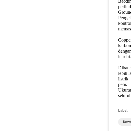
Baodin
perlin
Ground
Pengeb
kontro
memast
Copper
karbon
dengan
luar bi
Diband
lebih 
listrik
petir.
Ukuran
seluru
Label:
Kawa