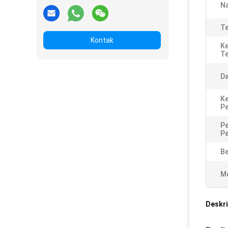
N
Te
Kontak
K
T
Da
K
Pe
P
P
Be
Me
Deskri