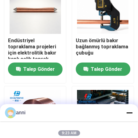
Hakkımızda
Fabrika turu
Endüstriyel
Uzun ömürlü bakır
topraklama projeleri
bağlanmış topraklama
için elektrolitik bakır
çubuğu
Kalite kontrol
kaplı çelik toprak
çubuğu
Talep Gönder
Talep Gönder
Bize ulaşın
Haberler
anni
Tüm servis talepleri
9:23 AM
Teklif isteği