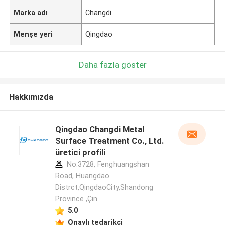
Marka adı
Changdi
Menşe yeri
Qingdao
Daha fazla göster
Hakkımızda
Qingdao Changdi Metal
Surface Treatment Co., Ltd.
üretici profili
No.3728, Fenghuangshan
Road, Huangdao
Distrct,QingdaoCity,Shandong
Province ,Çin
5.0
Onaylı tedarikçi