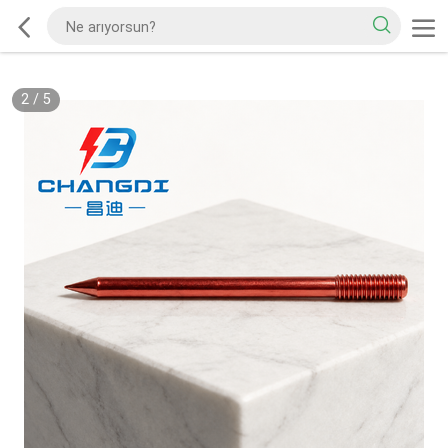
2
/
5