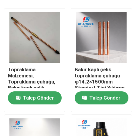
Topraklama
Bakır kaplı çelik
Malzemesi,
topraklama çubuğu
Topraklama çubuğu,
φ14.2×1500mm
Bakır kaplı çelik
Standart Tipi Yıldırım
topraklama çubuğu
Koruması
Ana sayfa
Talep Gönder
Talep Gönder
Ürünler
VİDEOLAR