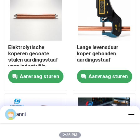
Over ons
Fabrieksreis
Elektrolytische
Lange levensduur
koperen gecoate
koper gebonden
Kwaliteitscontrole
stalen aardingsstaaf
aardingsstaaf
voor industriële
aardingsprojecten
Aanvraag sturen
Aanvraag sturen
Contacteer ons
nieuws
anni
Alle Gevallen
2:26 PM
Vraag een offerte aan