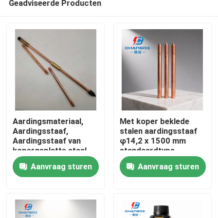
Geadviseerde Producten
Aardingsmateriaal,
Met koper beklede
Aardingsstaaf,
stalen aardingsstaaf
Aardingsstaaf van
φ14,2 x 1500 mm
kopergeplatte staal
standaardtype
Thuis
bliksembeveiliging
Aanvraag sturen
Aanvraag sturen
Producten
Videos