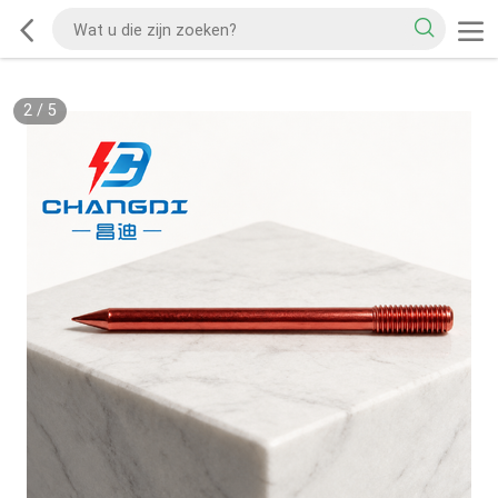
2
/
5