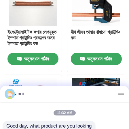
আমাদের সম্পর্কে
ইলেক্ট্রোলাইটিক কপার লেপযুক্ত
দীর্ঘ জীবন তামার বাঁধানো গ্রাউন্ডিং
কারখানা ভ্রমণ
ইস্পাত গ্রাউন্ডিং প্রকল্পের জন্য
রড
ইস্পাত গ্রাউন্ডিং রড
মান নিয়ন্ত্রণ
অনুসন্ধান পাঠান
অনুসন্ধান পাঠান
আমাদের সাথে যোগাযোগ করুন
খবর
anni
সব ক্ষেত্রেই
11:32 AM
উদ্ধৃতির জন্য আবেদন
Good day, what product are you looking 