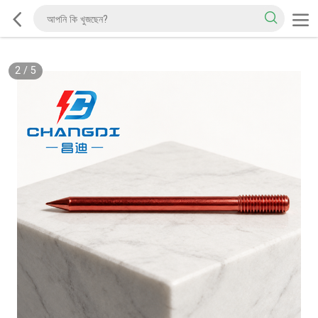
2
/
5