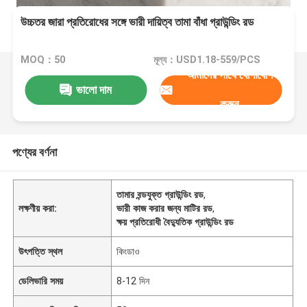
উচ্চতর জারা প্রতিরোধের সঙ্গে ভারী দায়িত্ব তামা বাঁধা গ্রাউন্ডিং রড
MOQ：50
মূল্য：USD1.18-559/PCS
আমাদের সাথে যোগাযোগ
ভালো দাম
করুন
পণ্যের বর্ণনা
তামার বন্ডযুক্ত গ্রাউন্ডিং রড
,
লক্ষণীয় করা:
ভারী কাজ করার জন্য মাটির রড
,
ক্ষয় প্রতিরোধী বৈদ্যুতিক গ্রাউন্ডিং রড
উৎপত্তি স্থল
কিংডাও
ডেলিভারি সময়
8-12 দিন