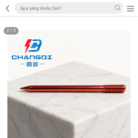
2
/
5