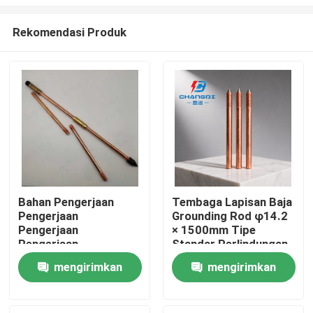
Rekomendasi Produk
Bahan Pengerjaan
Tembaga Lapisan Baja
Pengerjaan
Grounding Rod φ14.2
Rumah
Pengerjaan
× 1500mm Tipe
Pengerjaan
Standar Perlindungan
Pengerjaan
Petir
Produk
mengirimkan
mengirimkan
Pengerjaan
permintaan
permintaan
Video