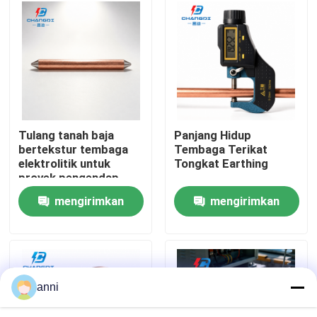
Tentang kita
Wisata pabrik
Kontrol kualitas
Tulang tanah baja
Panjang Hidup
bertekstur tembaga
Tembaga Terikat
elektrolitik untuk
Tongkat Earthing
Hubungi kami
proyek pengendap
industri
mengirimkan
mengirimkan
Berita
permintaan
permintaan
Semua Kasus
anni
Quote request suatu