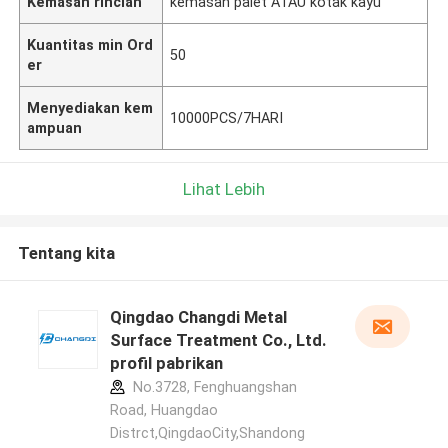
Kemasan rincian
kemasan palet ATAU kotak kayu
Kuantitas min Ord
50
er
Menyediakan kem
10000PCS/7HARI
ampuan
Lihat Lebih
Tentang kita
Qingdao Changdi Metal
Surface Treatment Co., Ltd.
profil pabrikan
No.3728, Fenghuangshan
Road, Huangdao
Distrct,QingdaoCity,Shandong