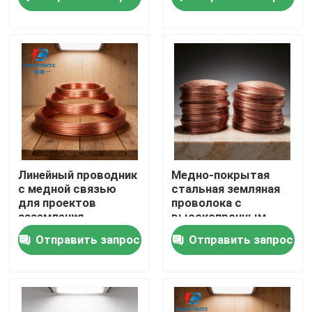
О Компании
Наша фабрика
контроль качества
контактные данные
Линейный проводник
Медно-покрытая
с медной связью
стальная земляная
для проектов
проволока с
Новости
заземления
высокопрочным
ядром
Отправить запрос
Отправить запрос
Все случаи
Отправить запрос