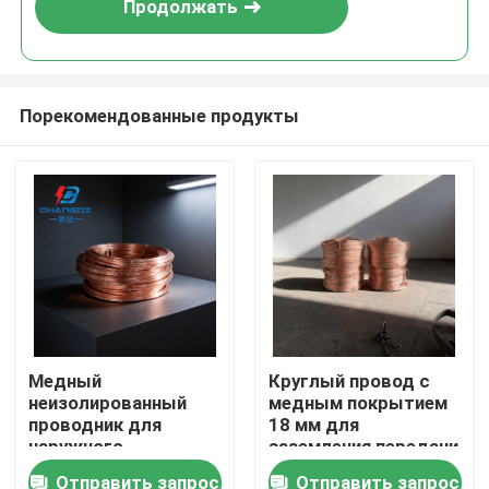
Продолжать
Порекомендованные продукты
Главная страница
Медный
Круглый провод с
неизолированный
медным покрытием
Продукция
проводник для
18 мм для
наружного
заземления передачи
заземления
Отправить запрос
Отправить запрос
Ролики