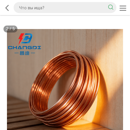
2
/
5