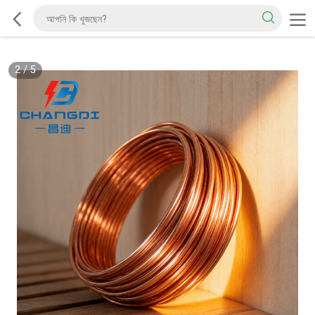
2
/
5