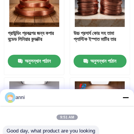
আমাদের সম্পর্কে
গ্রাউন্ডিং প্রকল্পের জন্য কপার
উচ্চ প্রসার্য কোর সহ তামা
কারখানা ভ্রমণ
বন্ডেড লিনিয়ার কন্ডাক্টর
প্লাস্টিক ইস্পাত মাটির তার
মান নিয়ন্ত্রণ
অনুসন্ধান পাঠান
অনুসন্ধান পাঠান
আমাদের সাথে যোগাযোগ করুন
খবর
anni
সব ক্ষেত্রেই
9:51 AM
উদ্ধৃতির জন্য আবেদন
Good day, what product are you looking 