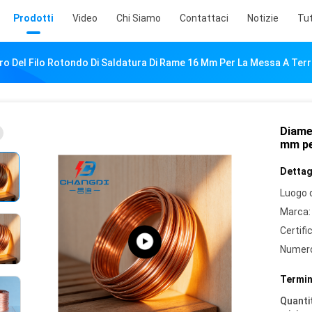
Prodotti
Video
Chi Siamo
Contattaci
Notizie
Tut
ro Del Filo Rotondo Di Saldatura Di Rame 16 Mm Per La Messa A Terr
Diamet
mm pe
Dettagl
Luogo d
Marca:
Certifi
Numero
Termin
Quantit