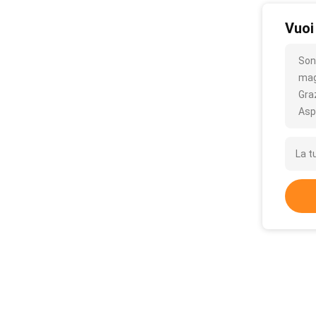
Vuoi
Son
mag
Gra
Asp