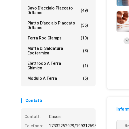
Cavo D'acciaio Placcato
(49)
Di Rame
Piatto D'acciaio Placcato
(56)
Di Rame
Terra Rod Clamps
(10)
Muffa Di Saldatura
(3)
Esotermica
Elettrodo A Terra
(1)
Chimico
Modulo A Terra
(6)
Contatti
Inform
Contatti:
Cassie
Ri
Telefono:
17332252979/19931269508