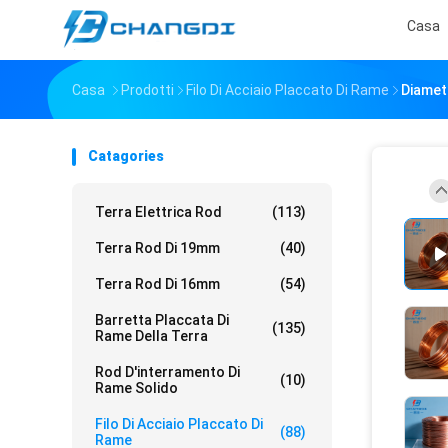
Casa
Casa
Prodotti
Filo Di Acciaio Placcato Di Rame
Diamet
Catagories
Terra Elettrica Rod
(113)
Terra Rod Di 19mm
(40)
Terra Rod Di 16mm
(54)
Barretta Placcata Di
(135)
Rame Della Terra
Rod D'interramento Di
(10)
Rame Solido
Filo Di Acciaio Placcato Di
(88)
Rame