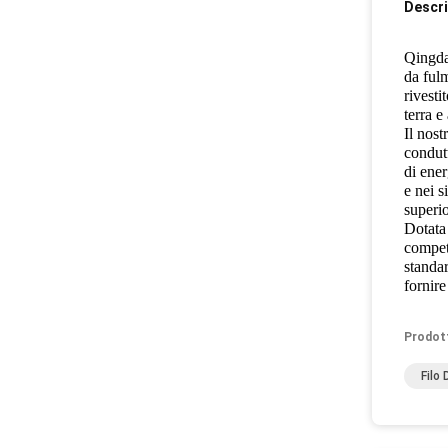
Descri
Qingda
da fulm
rivesti
terra e
Il nost
condutt
di ener
e nei s
superio
Dotata 
competi
standar
fornire
Prodot
Filo