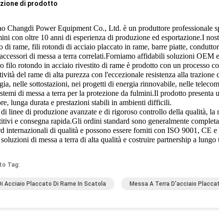
zione di prodotto
o Changdi Power Equipment Co., Ltd. è un produttore professionale spec
ini con oltre 10 anni di esperienza di produzione ed esportazione.I nostr
to di rame, fili rotondi di acciaio placcato in rame, barre piatte, condutto
 accessori di messa a terra correlati.Forniamo affidabili soluzioni OEM e 
ro filo rotondo in acciaio rivestito di rame è prodotto con un processo
ività del rame di alta purezza con l'eccezionale resistenza alla trazione
gia, nelle sottostazioni, nei progetti di energia rinnovabile, nelle teleco
istemi di messa a terra per la protezione da fulmini.Il prodotto presenta u
re, lunga durata e prestazioni stabili in ambienti difficili.
di linee di produzione avanzate e di rigoroso controllo della qualità, la 
tivi e consegna rapida.Gli ordini standard sono generalmente completati 
d internazionali di qualità e possono essere forniti con ISO 9001, CE e a
 soluzioni di messa a terra di alta qualità e costruire partnership a lungo 
to Tag:
 Di Acciaio Placcato Di Rame In Scatola
Messa A Terra D'acciaio Placca