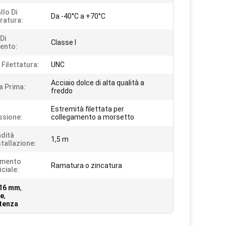
llo Di
Da -40°C a +70°C
ratura:
 Di
Classe I
ento:
 Filettatura:
UNC
Acciaio dolce di alta qualità a
a Prima:
freddo
Estremità filettata per
sione:
collegamento a morsetto
dità
1,5 m
stallazione:
amento
Ramatura o zincatura
ciale:
 16 mm
,
me
,
otenza