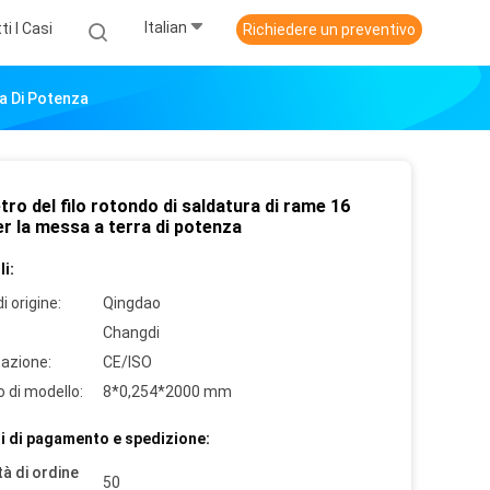
Italian
ti I Casi
Richiedere un preventivo
a Di Potenza
ro del filo rotondo di saldatura di rame 16
r la messa a terra di potenza
i:
i origine:
Qingdao
Changdi
cazione:
CE/ISO
 di modello:
8*0,254*2000 mm
i di pagamento e spedizione:
à di ordine
50