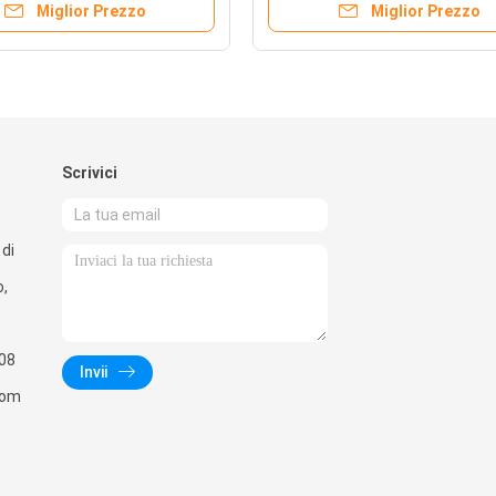
Miglior Prezzo
Miglior Prezzo
Scrivici
di
o,
08
Invii
com