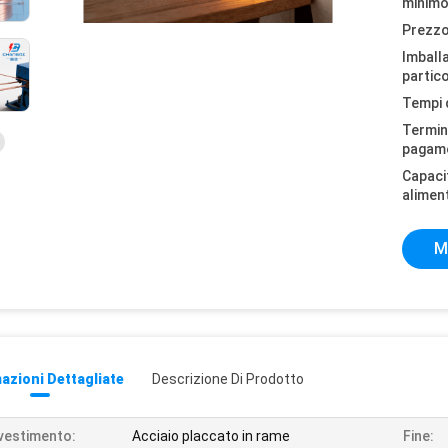
minimo
Prezzo
Imball
partico
Tempi 
Termini
pagam
Capaci
alimen
M
azioni Dettagliate
Descrizione Di Prodotto
vestimento:
Acciaio placcato in rame
Fine: