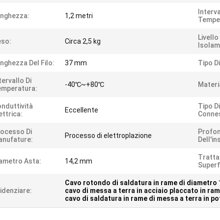
Interva
nghezza:
1,2 metri
Tempe
Livello
eso:
Circa 2,5 kg
Isolam
nghezza Del Filo:
37 mm
Tipo Di
tervallo Di
-40℃~+80℃
Materi
emperatura:
nduttività
Tipo Di
Eccellente
ettrica:
Connes
ocesso Di
Profon
Processo di elettroplazione
nufature:
Dell'in
Tratt
ametro Asta:
14,2 mm
Superfi
Cavo rotondo di saldatura in rame di diametro
idenziare:
cavo di messa a terra in acciaio placcato in ra
cavo di saldatura in rame di messa a terra in p