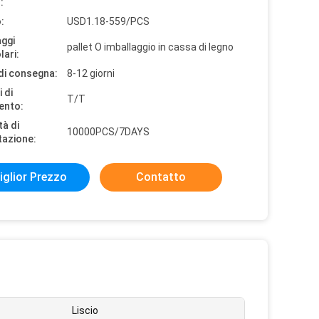
:
:
USD1.18-559/PCS
aggi
pallet O imballaggio in cassa di legno
lari:
di consegna:
8-12 giorni
 di
T/T
ento:
tà di
10000PCS/7DAYS
tazione:
iglior Prezzo
Contatto
Liscio