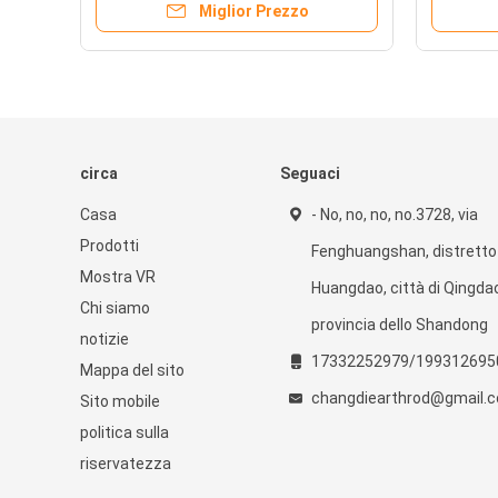
Miglior Prezzo
circa
Seguaci
Casa
- No, no, no, no.3728, via
Prodotti
Fenghuangshan, distretto 
Mostra VR
Huangdao, città di Qingda
Chi siamo
provincia dello Shandong
notizie
17332252979/199312695
Mappa del sito
changdiearthrod@gmail.
Sito mobile
politica sulla
riservatezza