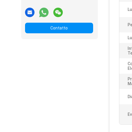
Lu
P
Contatto
Lu
In
T
Co
El
Pr
Ma
Di
Ev