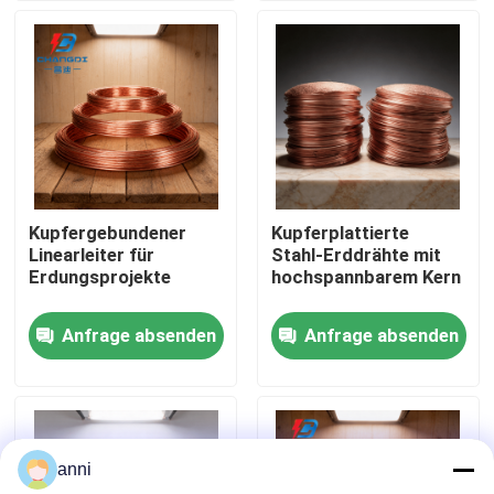
Über uns
Fabrik Tour
Qualitätskontrolle
Kupfergebundener
Kupferplattierte
Linearleiter für
Stahl-Erddrähte mit
Kontakt
Erdungsprojekte
hochspannbarem Kern
Anfrage absenden
Anfrage absenden
Nachrichten
Alle Fälle
anni
Referenzen