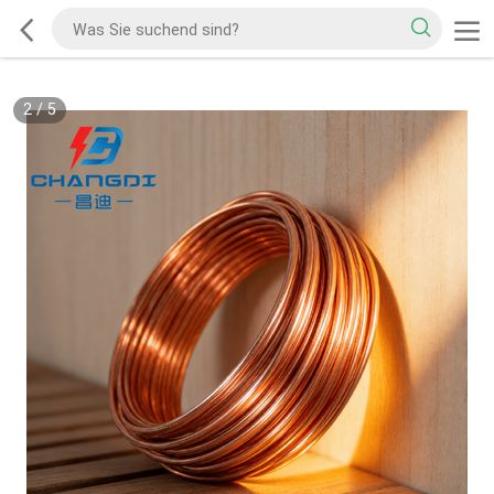
2
/
5