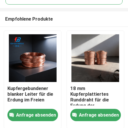
Empfohlene Produkte
Kupfergebundener
18 mm
Startseite
blanker Leiter für die
Kupferplattiertes
Erdung im Freien
Runddraht für die
Erdung der
Produkte
Übertragung
Anfrage absenden
Anfrage absenden
Videos