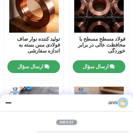
دربارهی ما
کارخانه تور
فولاد مسطح مسطح با
تولید کننده نوار صاف
محافظت عالی در برابر
فولادی مس بسته به
خوردگی
اندازه سفارشی
کنترل کیفیت
ارسال سؤال
ارسال سؤال
تماس با ما
اخبار
anni
همه موارد
5:57 AM
درخواست نقل قول