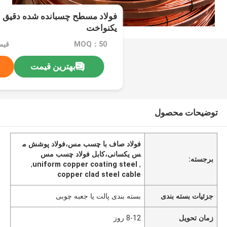
فولاد مسطح چسبانده شده دقیق
یکنواخت
MOQ：50
قیمت：PCS
بهترین قیمت
توضیحات محصول
فولاد صاف با چسب مس،فولاد پوشش م
س یکسانی،کابل فولاد چسب مس
برجسته:
,
uniform copper coating steel
,
copper clad steel cable
جزئیات بسته بندی
بسته بندی پالت یا جعبه چوبی
زمان تحویل
8-12 روز