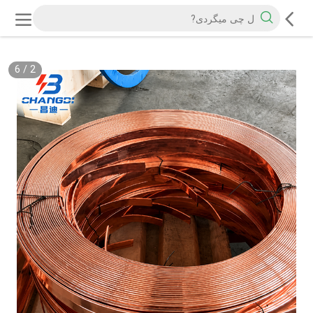
6
/
2