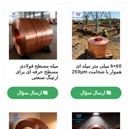
60×6 میلی متر میله ای
میله مسطح فولادی
هموار با ضخامت 250μm
مسطح حرفه ای برای
ارتینگ صنعتی
خانه
ارسال سؤال
ارسال سؤال
محصولات
فیلم های