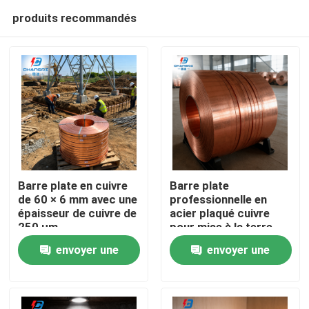
produits recommandés
Barre plate en cuivre
Barre plate
de 60 × 6 mm avec une
professionnelle en
épaisseur de cuivre de
acier plaqué cuivre
Aperçu
250 μm
pour mise à la terre
industrielle
envoyer une
envoyer une
Produits
demande
demande
Vidéos