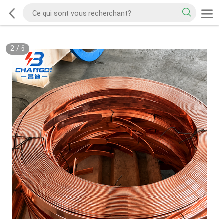
2
/
6