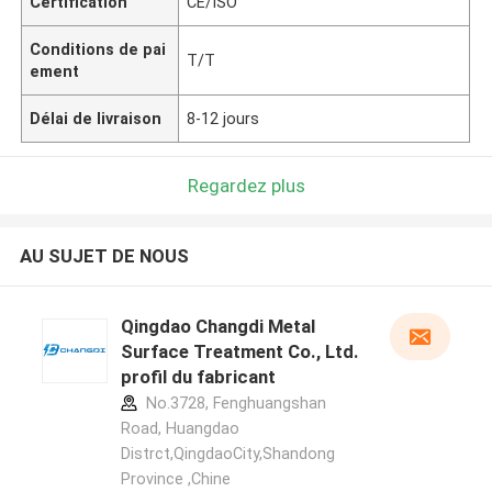
Certification
CE/ISO
Conditions de pai
T/T
ement
Délai de livraison
8-12 jours
Regardez plus
AU SUJET DE NOUS
Qingdao Changdi Metal
Surface Treatment Co., Ltd.
profil du fabricant
No.3728, Fenghuangshan
Road, Huangdao
Distrct,QingdaoCity,Shandong
Province ,Chine