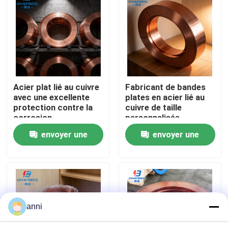
A propos de nous
Visite d'usine
Acier plat lié au cuivre
Fabricant de bandes
Contrôle de la qualité
avec une excellente
plates en acier lié au
protection contre la
cuivre de taille
corrosion
personnalisée
Contact
envoyer une
envoyer une
demande
demande
nouvelles
Tous les cas
anni
Demande de soumission