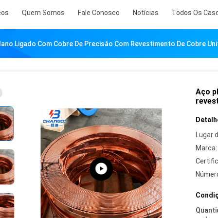
eos
Quem Somos
Fale Conosco
Notícias
Todos Os Cas
lano Ligado Com Cobre De Precisão Com Revestimento De Cobre Un
Aço p
reves
Detalh
Lugar 
Marca:
Certifi
Número
Condiç
Quanti