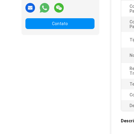
C
P
C
Contato
P
Ti
N
Re
T
Te
Co
De
Descr