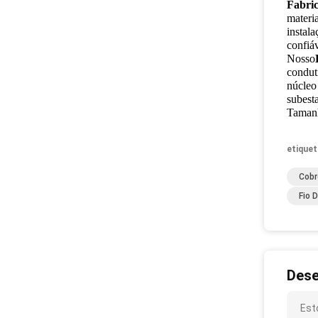
Fabric
materi
instal
confiá
Nosso
conduti
núcleo
subesta
Tamanh
etiquet
Cobr
Fio 
Dese
Est