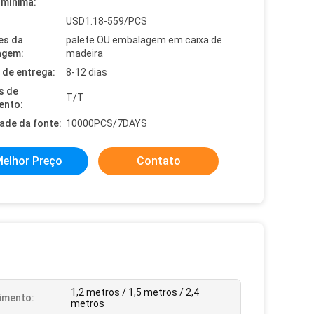
mínima:
USD1.18-559/PCS
es da
palete OU embalagem em caixa de
agem:
madeira
de entrega:
8-12 dias
s de
T/T
ento:
dade da fonte:
10000PCS/7DAYS
elhor Preço
Contato
1,2 metros / 1,5 metros / 2,4
imento:
metros