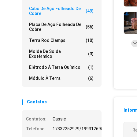
Cabo De Aço Folheado De
(49)
Cobre
Placa De Aço Folheada De
(56)
Cobre
Terra Rod Clamps
(10)
Molde De Solda
(3)
Exotérmico
Elétrodo À Terra Químico
(1)
Módulo À Terra
(6)
Contatos
Infor
Contatos:
Cassie
Telefone:
17332252979/19931269508
Re