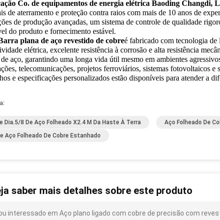
ação Co. de equipamentos de energia elétrica Baoding Changdi, L
ais de aterramento e proteção contra raios com mais de 10 anos de exper
ações de produção avançadas, um sistema de controle de qualidade rigoro
vel do produto e fornecimento estável.
Barra plana de aço revestido de cobre
é fabricado com tecnologia de 
vidade elétrica, excelente resistência à corrosão e alta resistência me
 de aço, garantindo uma longa vida útil mesmo em ambientes agressivos
ções, telecomunicações, projetos ferroviários, sistemas fotovoltaicos e 
os e especificações personalizados estão disponíveis para atender a dif
a:
e Dia.5/8 De Aço Folheado X2.4 M Da Haste À Terra
Aço Folheado De Co
De Aço Folheado De Cobre Estanhado
ja saber mais detalhes sobre este produto
ou interessado em Aço plano ligado com cobre de precisão com reves