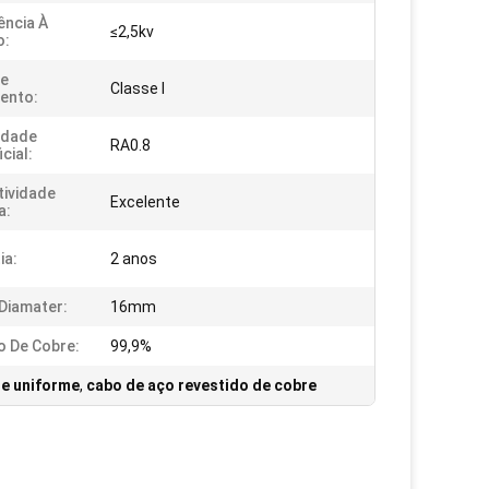
ência À
≤2,5kv
o:
De
Classe I
ento:
idade
RA0.8
cial:
ividade
Excelente
a:
ia:
2 anos
Diamater:
16mm
o De Cobre:
99,9%
re uniforme
,
cabo de aço revestido de cobre