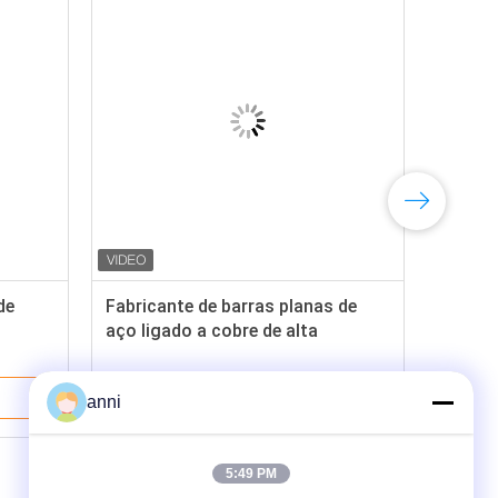
de
Fabricante de barras planas de
aço ligado a cobre de alta
resistência
Melhor Preço
anni
5:49 PM