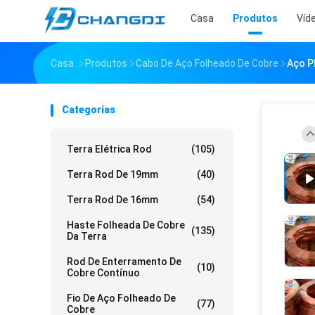
Casa
Produtos
Víd
Casa
Produtos
Cabo De Aço Folheado De Cobre
Aço P
Categorias
Terra Elétrica Rod
(105)
Terra Rod De 19mm
(40)
Terra Rod De 16mm
(54)
Haste Folheada De Cobre
(135)
Da Terra
Rod De Enterramento De
(10)
Cobre Contínuo
Fio De Aço Folheado De
(77)
Cobre