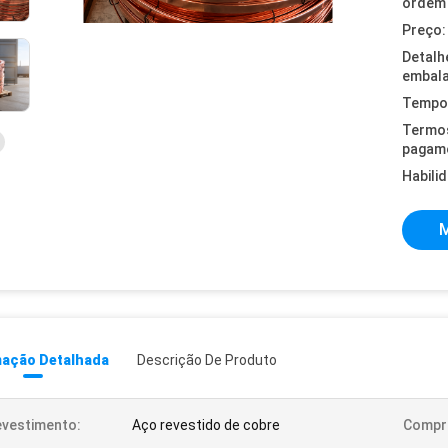
ordem 
Preço:
Detalh
embal
Tempo 
Termo
pagam
Habili
M
mação Detalhada
Descrição De Produto
vestimento:
Aço revestido de cobre
Compr