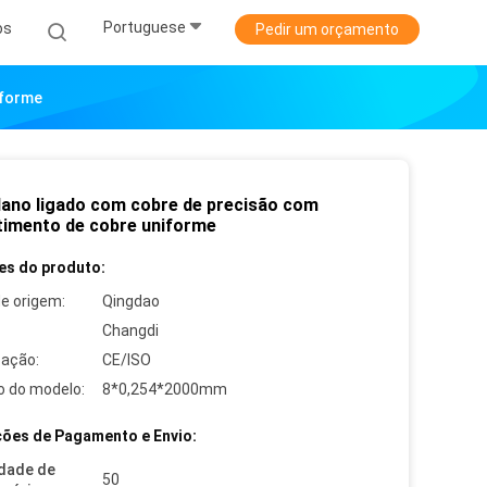
Portuguese
os
Pedir um orçamento
iforme
lano ligado com cobre de precisão com
timento de cobre uniforme
es do produto:
de origem:
Qingdao
Changdi
cação:
CE/ISO
 do modelo:
8*0,254*2000mm
ões de Pagamento e Envio:
dade de
50