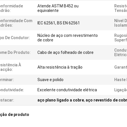
onformidade
Atende ASTM B452 ou
Resist
adrão:
equivalente
Tensã
onformidade Com
Nível 
IEC 62561, BS EN 62561
adrões:
Isolam
Núcleo de aço com revestimento
Rugos
po De Condutor:
de cobre
Superfi
Condut
ome Do Produto:
Cabo de aço folheado de cobre
Elétric
sistência À
Alta resistência à tração
Garant
racção:
rminar:
Suave e polido
Haste 
ndutividade:
Excelente condutividade elétrica
Ligaçã
stacar:
aço plano ligado a cobre
,
aço revestido de cob
ição de produto