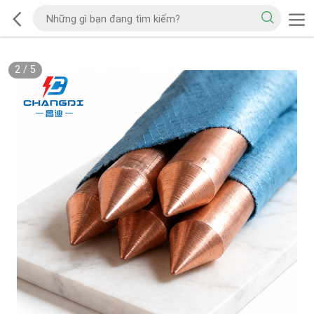
2
/
5