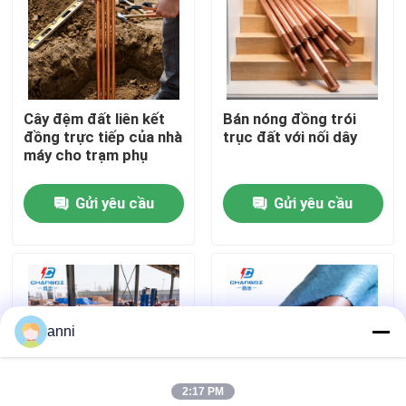
Về chúng tôi
Tham quan nhà máy
Cây đệm đất liên kết
Bán nóng đồng trói
đồng trực tiếp của nhà
trục đất với nối dây
máy cho trạm phụ
Kiểm soát chất lượng
Gửi yêu cầu
Gửi yêu cầu
Liên hệ chúng tôi
Tin tức
anni
Tất cả các trường hợp
2:17 PM
Yêu cầu báo giá