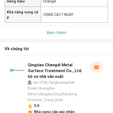
Hàng hiệu
Changdi
Khả năng cung cấ
10000 CÁI/7 NGÀY
p
Xem thêm
Về chúng tôi
Qingdao Changdi Metal
Surface Treatment Co., Ltd.
hồ sơ nhà sản xuất
No.3728, Fenghuangshan
Road, Huangdao
Distrct,QingdaoCity,Shandong
Province ,Trung Quốc
5.0
Nhà cung cấp xác nhận