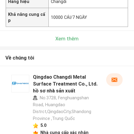
Hàng hiệu
Changdi
Khả năng cung cấ
10000 CÁI/7 NGÀY
p
Xem thêm
Về chúng tôi
Qingdao Changdi Metal
Surface Treatment Co., Ltd.
hồ sơ nhà sản xuất
No.3728, Fenghuangshan
Road, Huangdao
Distrct,QingdaoCity,Shandong
Province ,Trung Quốc
5.0
Nhà cung cấp xác nhận