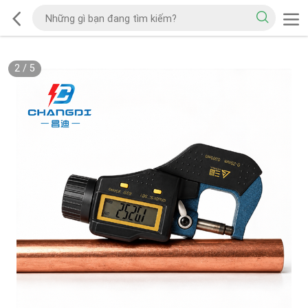
2
/
5