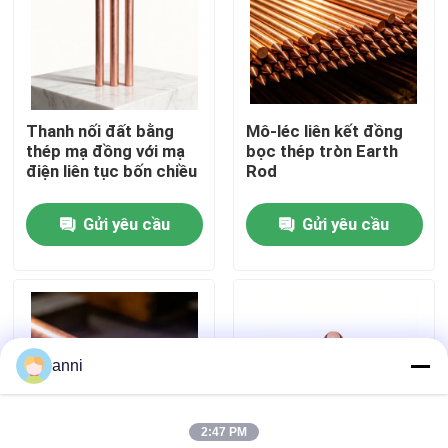
Về chúng tôi
Tham quan nhà máy
Thanh nối đất bằng
Mô-léc liên kết đồng
thép mạ đồng với mạ
bọc thép tròn Earth
điện liên tục bốn chiều
Rod
Kiểm soát chất lượng
Gửi yêu cầu
Gửi yêu cầu
Liên hệ chúng tôi
Tin tức
anni
Tất cả các trường hợp
2:47 PM
Yêu cầu báo giá