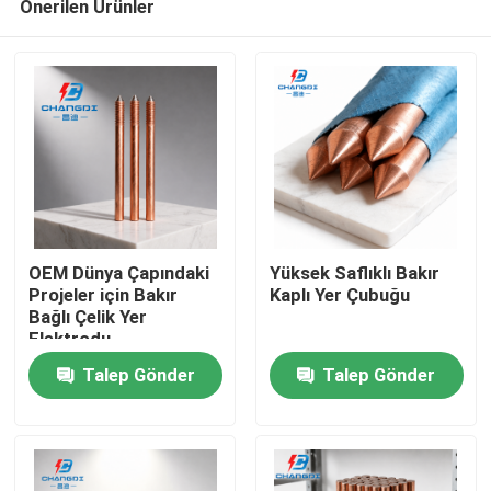
Önerilen Ürünler
OEM Dünya Çapındaki
Yüksek Saflıklı Bakır
Projeler için Bakır
Kaplı Yer Çubuğu
Bağlı Çelik Yer
Elektrodu
Ana sayfa
Talep Gönder
Talep Gönder
Ürünler
VİDEOLAR