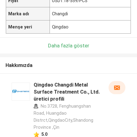
Fiyat
USD1.18-559/PCS
Marka adı
Changdi
Menşe yeri
Qingdao
Daha fazla göster
Hakkımızda
Qingdao Changdi Metal
Surface Treatment Co., Ltd.
üretici profili
No.3728, Fenghuangshan
Road, Huangdao
Distrct,QingdaoCity,Shandong
Province ,Çin
5.0