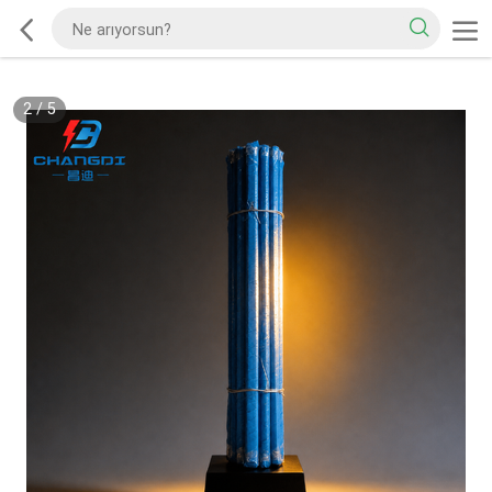
2
/
5