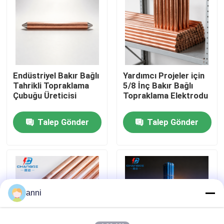
Hakkımızda
Fabrika turu
Endüstriyel Bakır Bağlı
Yardımcı Projeler için
Tahrikli Topraklama
5/8 İnç Bakır Bağlı
Kalite kontrol
Çubuğu Üreticisi
Topraklama Elektrodu
Talep Gönder
Talep Gönder
Bize ulaşın
Haberler
Tüm servis talepleri
anni
Teklif isteği