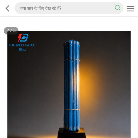
2
/
5