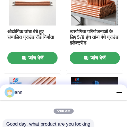
हमारे बारे में
औद्योगिक तांबा बंधे हुए
उपयोगिता परियोजनाओं के
फैक्टरी यात्रा
संचालित ग्राउंड रॉड निर्माता
लिए 5/8 इंच तांबा बंधे ग्राउंड
इलेक्ट्रोड
गुणवत्ता नियंत्रण
जांच भेजें
जांच भेजें
हमसे संपर्क करें
समाचार
anni
सभी मामलों
5:00 AM
एक बोली का अनुरोध
Good day, what product are you looking 