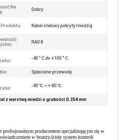
ność Na
Dobry
ę:
 Produktu:
Kabel stalowy pokryty miedzią
owatość
RA0.8
zchni:
s
-40 ° C do +105 ° C.
ratur:
bla:
Splecione przewody
s
-40 ℃ ~ + 80 ℃
ratur:
tal z warstwą miedzi o grubości 0
,
254 mm
st profesjonalnym producentem specjalizującym się w
oświadczeniem w branży.ścisły system kontroli