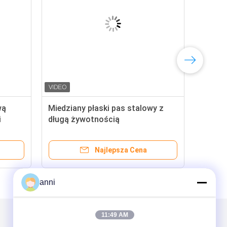
wą
Miedziany płaski pas stalowy z
i
długą żywotnością
Najlepsza Cena
anni
11:49 AM