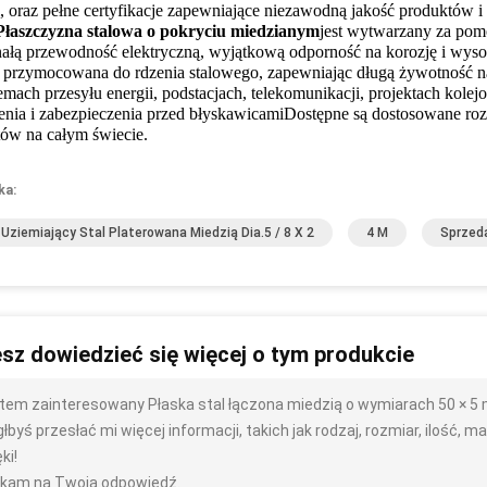
i, oraz pełne certyfikacje zapewniające niezawodną jakość produktów i 
Płaszczyzna stalowa o pokryciu miedzianym
jest wytwarzany za pom
ałą przewodność elektryczną, wyjątkową odporność na korozję i wys
przymocowana do rdzenia stalowego, zapewniając długą żywotność na
emach przesyłu energii, podstacjach, telekomunikacji, projektach kol
enia i zabezpieczenia przed błyskawicamiDostępne są dostosowane roz
tów na całym świecie.
ka:
 Uziemiający Stal Platerowana Miedzią Dia.5 / 8 X 2
4 M
Sprzeda
sz dowiedzieć się więcej o tym produkcie
tem zainteresowany Płaska stal łączona miedzią o wymiarach 50 × 5
byś przesłać mi więcej informacji, takich jak rodzaj, rozmiar, ilość, mat
ki!
kam na Twoją odpowiedź.