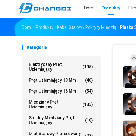
Dom
Produkty
Fil
Dom
Produkty
Kabel Stalowy Pokryty Miedzią
Płaska 
Kategorie
Elektryczny Pręt
(105)
Uziemiający
Pręt Uziemiający 19 Mm
(40)
Pręt Uziemiający 16 Mm
(54)
Miedziany Pręt
(135)
Uziemiający
Solidny Miedziany Pręt
(10)
Uziemiający
Drut Stalowy Platerowany