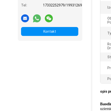
Tel:
17332252979/19931269508
Iz
O
Po
Kontakt
Ty
Ro
Dr
St
P
Po
opis p
Baodi
uziemi