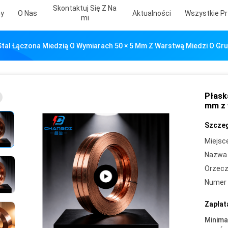
Skontaktuj Się Z Na
my
O Nas
Aktualności
Wszystkie Pr
Mi
Stal Łączona Miedzią O Wymiarach 50 × 5 Mm Z Warstwą Miedzi O Gr
Płask
mm z 
Szczeg
Miejsc
Nazwa 
Orzecz
Numer 
Zapłat
Minima