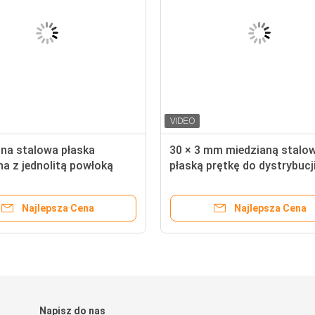
jna stalowa płaska
30 × 3 mm miedzianą stalo
na z jednolitą powłoką
płaską prętkę do dystrybucj
ną
energii
Najlepsza Cena
Najlepsza Cena
Napisz do nas