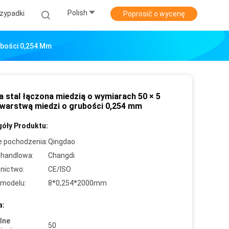
Polish
zypadki
Poprosić o wycenę
ubości 0,254 Mm
a stal łączona miedzią o wymiarach 50 × 5
warstwą miedzi o grubości 0,254 mm
óły Produktu:
e pochodzenia:
Qingdao
handlowa:
Changdi
nictwo:
CE/ISO
modelu:
8*0,254*2000mm
a:
lne
50