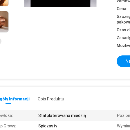
zamówi
Cena:
Szczeg
pakowa
Czas d
Zasady
Możliw
Na
óły Informacji
Opis Produktu
włoka:
Stal platerowana miedzią
Pozio
p Głowy:
Spiczasty
Wymiar