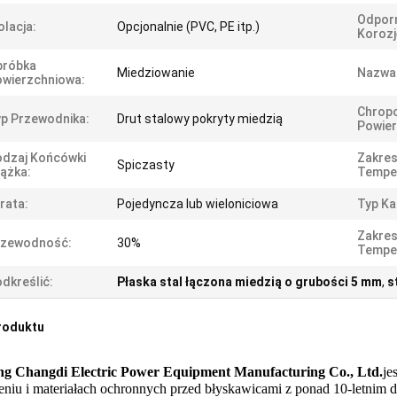
Odpor
olacja:
Opcjonalnie (PVC, PE itp.)
Korozj
bróbka
Miedziowanie
Nazwa
wierzchniowa:
Chrop
p Przewodnika:
Drut stalowy pokryty miedzią
Powier
dzaj Końcówki
Zakre
Spiczasty
ążka:
Tempe
rata:
Pojedyncza lub wieloniciowa
Typ Ka
Zakre
rzewodność:
30%
Tempe
dkreślić:
Płaska stal łączona miedzią o grubości 5 mm
,
s
roduktu
ng Changdi Electric Power Equipment Manufacturing Co., Ltd.
je
eniu i materiałach ochronnych przed błyskawicami z ponad 10-letnim d