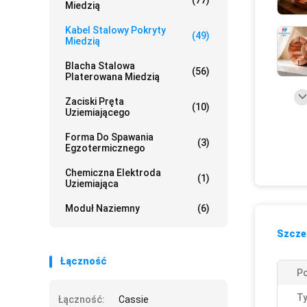
(77)
Miedzią
Kabel Stalowy Pokryty
(49)
Miedzią
Blacha Stalowa
(56)
Platerowana Miedzią
Zaciski Pręta
(10)
Uziemiającego
Forma Do Spawania
(3)
Egzotermicznego
Chemiczna Elektroda
(1)
Uziemiająca
Moduł Naziemny
(6)
Szczeg
Łączność
Po
Ty
Łączność:
Cassie