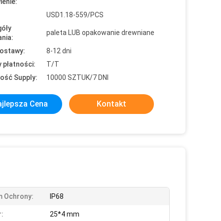
enie:
USD1.18-559/PCS
óły
paleta LUB opakowanie drewniane
nia:
ostawy:
8-12 dni
 płatności:
T/T
ość Supply:
10000 SZTUK/7 DNI
jlepsza Cena
Kontakt
m Ochrony:
IP68
:
25*4 mm