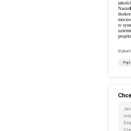
jakośc
Nasze
doskon
mocno 
w syst
uziemi
projek
Etykiet
Pręt
Chce
Jes
mógł
Dzię
Cze