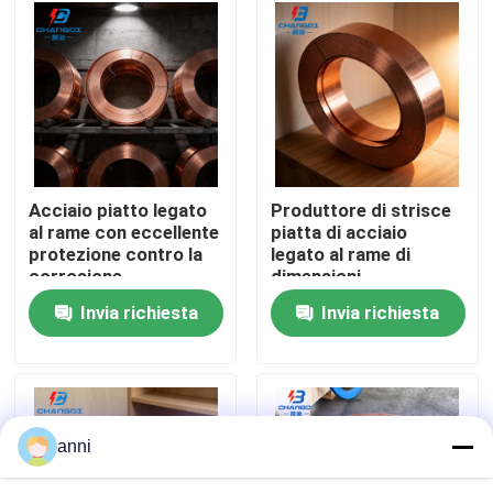
Chi siamo
Fatory Tour
Controllo di qualità
Acciaio piatto legato
Produttore di strisce
al rame con eccellente
piatta di acciaio
protezione contro la
legato al rame di
Contattaci
corrosione
dimensioni
personalizzate
Invia richiesta
Invia richiesta
notizie
Tutti i casi
anni
Richiedere un preventivo