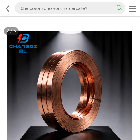
2
/
5