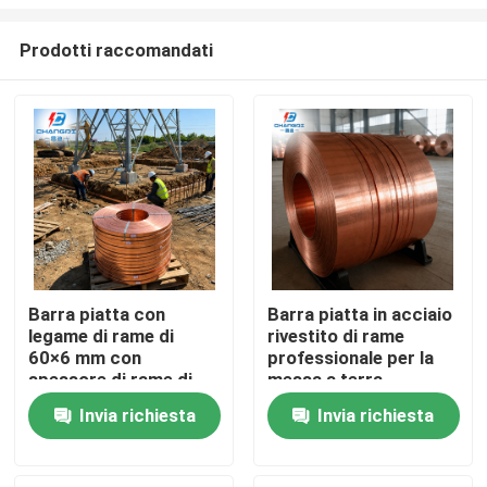
Prodotti raccomandati
Barra piatta con
Barra piatta in acciaio
legame di rame di
rivestito di rame
Casa
60×6 mm con
professionale per la
spessore di rame di
messa a terra
250 μm
industriale
Prodotti
Invia richiesta
Invia richiesta
Video