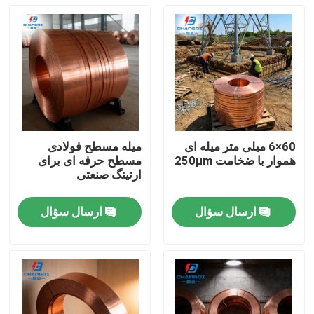
60×6 میلی متر میله ای
میله مسطح فولادی
هموار با ضخامت 250μm
مسطح حرفه ای برای
ارتینگ صنعتی
ارسال سؤال
ارسال سؤال
خانه
محصولات
فیلم های