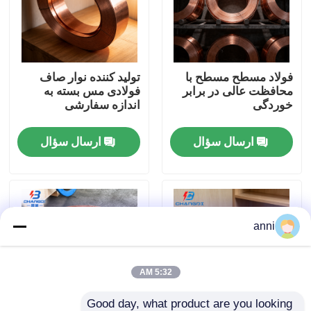
دربارهی ما
فولاد مسطح مسطح با
تولید کننده نوار صاف
کارخانه تور
محافظت عالی در برابر
فولادی مس بسته به
خوردگی
اندازه سفارشی
کنترل کیفیت
ارسال سؤال
ارسال سؤال
تماس با ما
اخبار
anni
همه موارد
5:32 AM
درخواست نقل قول
Good day, what product are you looking 