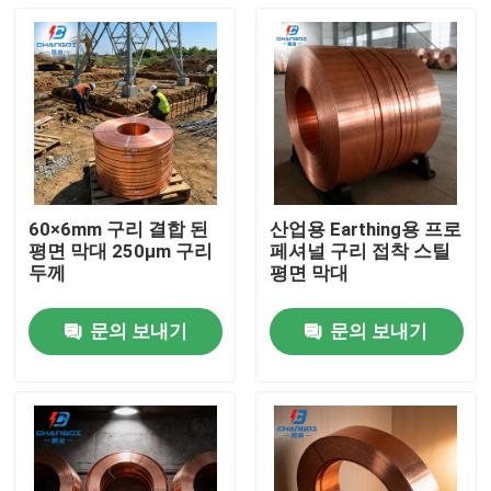
60×6mm 구리 결합 된
산업용 Earthing용 프로
평면 막대 250μm 구리
페셔널 구리 접착 스틸
두께
평면 막대
문의 보내기
문의 보내기
홈
제품 소개
동영상