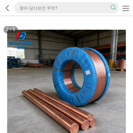
2
/
5