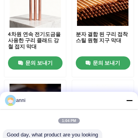
회사 소개
4차원 연속 전기도금을
분자 결합 된 구리 접착
공장 투어
사용한 구리 클래드 강
스틸 원형 지구 막대
철 접지 막대
품질 관리
문의 보내기
문의 보내기
연락처
뉴스
anni
모든 케이스
1:04 PM
견적 요청
Good day, what product are you looking 