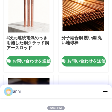
企業情報
会社案内
4次元連続電気めっき
分子結合銅 覆い鋼 丸
を施した銅クラッド鋼
い地球棒
品質管理
アースロッド
お問い合わせを送信
お問い合わせを送信
お問い合わせ
ニュース
anni
すべての場合
5:43 PM
見積依頼