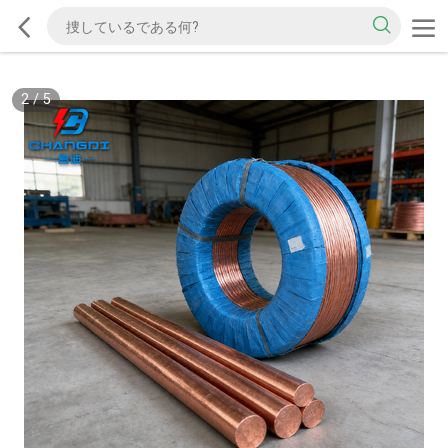
2
/
5