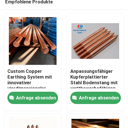
Empfohlene Produkte
Custom Copper
Anpassungsfähiger
Earthing System mit
Kupferplattierter
innovativer
Stahl Bodenstang mit
vierdimensionaler
wettbewerbsfähigen
Startseite
Elektroplattierung
Preisen
Anfrage absenden
Anfrage absenden
Produkte
Videos