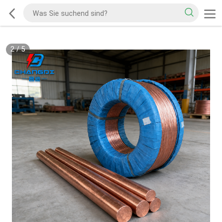
2
/
5