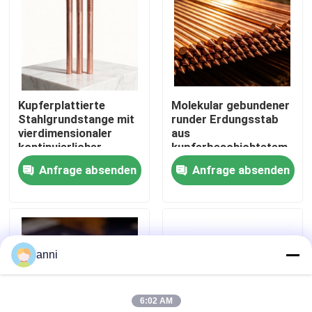
Über uns
Fabrik Tour
Kupferplattierte
Molekular gebundener
Stahlgrundstange mit
runder Erdungsstab
Qualitätskontrolle
vierdimensionaler
aus
kontinuierlicher
kupferbeschichtetem
Elektroplattierung
Stahl
Anfrage absenden
Anfrage absenden
Kontakt
Nachrichten
anni
Alle Fälle
6:02 AM
Referenzen