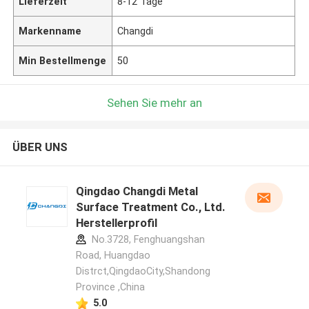
Lieferzeit
8-12 Tage
Markenname
Changdi
Min Bestellmenge
50
Sehen Sie mehr an
ÜBER UNS
Qingdao Changdi Metal
Surface Treatment Co., Ltd.
Herstellerprofil
No.3728, Fenghuangshan
Road, Huangdao
Distrct,QingdaoCity,Shandong
Province ,China
5.0