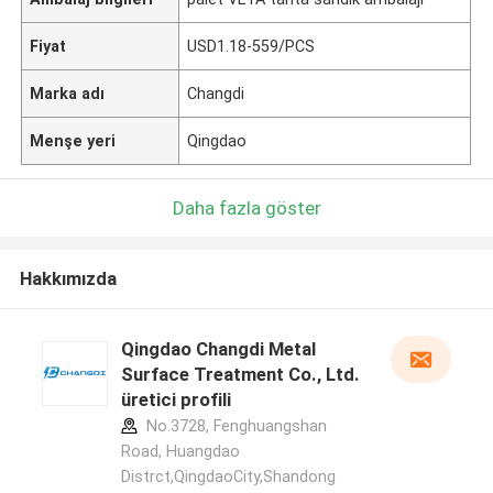
Fiyat
USD1.18-559/PCS
Marka adı
Changdi
Menşe yeri
Qingdao
Daha fazla göster
Hakkımızda
Qingdao Changdi Metal
Surface Treatment Co., Ltd.
üretici profili
No.3728, Fenghuangshan
Road, Huangdao
Distrct,QingdaoCity,Shandong