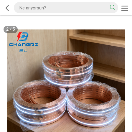
2
/
5