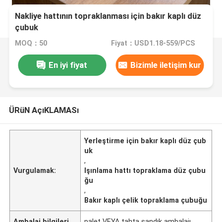
Nakliye hattının topraklanması için bakır kaplı düz
çubuk
MOQ：50
Fiyat：USD1.18-559/PCS
En iyi fiyat
Bizimle iletişim kur
ÜRüN AçıKLAMASı
Yerleştirme için bakır kaplı düz çub
uk
,
Vurgulamak:
Işınlama hattı topraklama düz çubu
ğu
,
Bakır kaplı çelik topraklama çubuğu
Ambalaj bilgileri
palet VEYA tahta sandık ambalajı