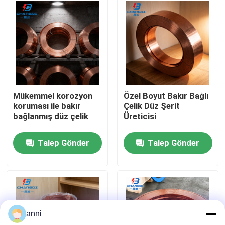
Hakkımızda
Fabrika turu
Kalite kontrol
Mükemmel korozyon
Özel Boyut Bakır Bağlı
koruması ile bakır
Çelik Düz Şerit
bağlanmış düz çelik
Üreticisi
Bize ulaşın
Talep Gönder
Talep Gönder
Haberler
Tüm servis talepleri
anni
Teklif isteği