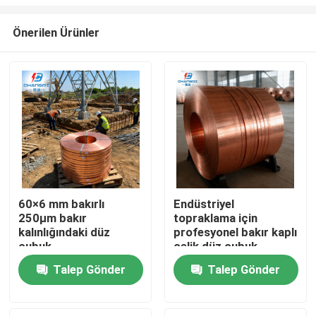
Önerilen Ürünler
60×6 mm bakırlı
Endüstriyel
250μm bakır
topraklama için
Ana sayfa
kalınlığındaki düz
profesyonel bakır kaplı
çubuk
çelik düz çubuk
Ürünler
Talep Gönder
Talep Gönder
VİDEOLAR