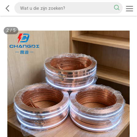
2
/
5