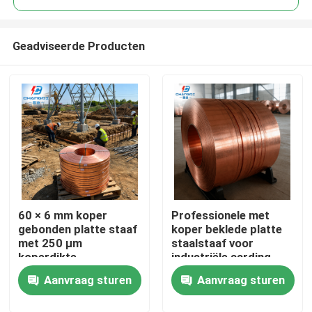
Geadviseerde Producten
60 × 6 mm koper
Professionele met
Thuis
gebonden platte staaf
koper beklede platte
met 250 μm
staalstaaf voor
koperdikte
industriële aarding
Producten
Aanvraag sturen
Aanvraag sturen
Videos