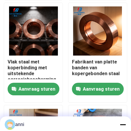
Over ons
Fabrieksreis
Kwaliteitscontrole
Vlak staal met
Fabrikant van platte
koperbinding met
banden van
Contacteer ons
uitstekende
kopergebonden staal
corrosiebescherming
Aanvraag sturen
Aanvraag sturen
nieuws
Alle Gevallen
anni
Vraag een offerte aan