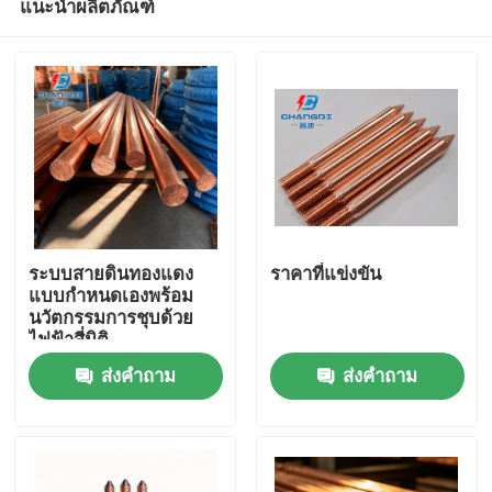
แนะนำผลิตภัณฑ์
ระบบสายดินทองแดง
ราคาที่แข่งขัน
แบบกำหนดเองพร้อม
นวัตกรรมการชุบด้วย
ไฟฟ้าสี่มิติ
บ้าน
ส่งคำถาม
ส่งคำถาม
ผลิตภัณฑ์
วิดีโอ