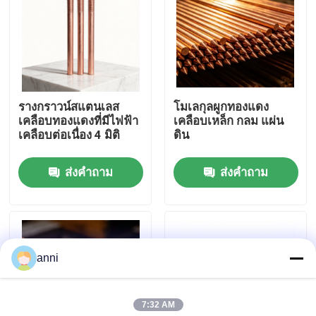
เกี่ยวกับเรา
ทัวร์โรงงาน
รางกราวน์สแตนเลส
โมเลกุลผูกทองแดง
เคลือบทองแดงที่มีไฟฟ้า
เคลือบเหล็ก กลม แผ่น
ควบคุมคุณภาพ
เคลือบต่อเนื่อง 4 มิติ
ดิน
ส่งคำถาม
ส่งคำถาม
ติดต่อเรา
ข่าว
anni
ทุกกรณี
7:32 AM
ขออ้าง