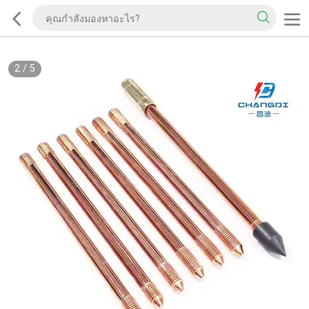
2
/
5