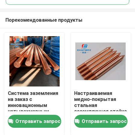
Порекомендованные продукты
Система заземления
Настраиваемая
Главная страница
на заказ с
медно-покрытая
инновационным
стальная
четырехмерным
заземляющая стойка
Продукция
электропокрытием
с конкурентной
Отправить запрос
Отправить запрос
ценой
Ролики