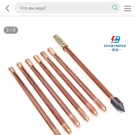
2
/
5