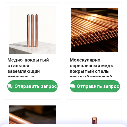
О Компании
Наша фабрика
контроль качества
Медно-покрытый
Молекулярно
стальной
скрепленный медь
контактные данные
заземляющий
покрытый сталь
стержень с
круглый земляной
четырехмерным
стержень
Отправить запрос
Отправить запрос
Новости
непрерывным
электропластированием
Все случаи
Отправить запрос