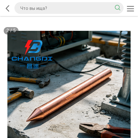
2
/
5