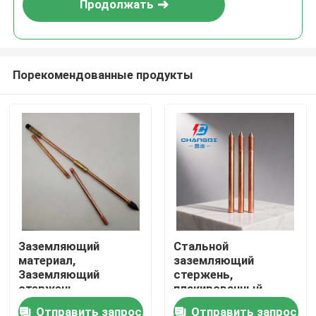
Продолжать
Порекомендованные продукты
Главная страница
Заземляющий
Стальной
материал,
заземляющий
Продукция
Заземляющий
стержень,
стержень,
плакированный
Заземляющий
медью, φ14,2×1500
Отправить запрос
Отправить запрос
Ролики